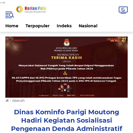
-->
Home
Terpopuler
Indeks
Nasional
›
daerah
Dinas Kominfo Parigi Moutong
Hadiri Kegiatan Sosialisasi
Pengenaan Denda Administratif