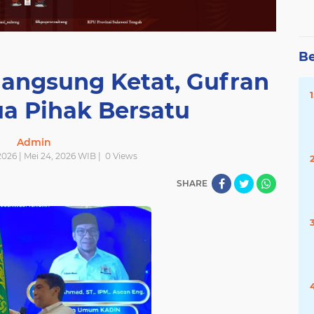
Be
langsung Ketat, Gufran
a Pihak Bersatu
Admin
026 | Mei 24, 2026 WIB |
0
Views
SHARE