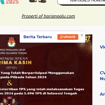
×
Berita Terbaru
UPDATE
Vi
CV
Nu
Ar