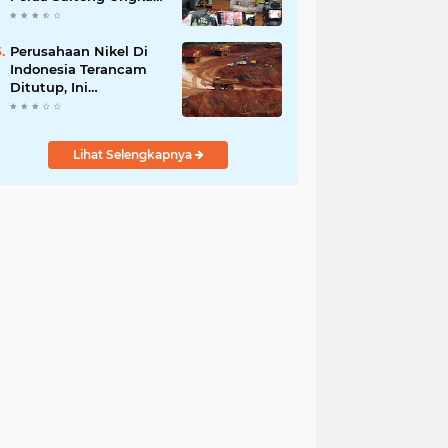
Selama Beroperasi
Pelaku Meraup Rp 4,9
Milyar
Perusahaan Nikel Di
Indonesia Terancam
Ditutup, Ini
Pernyataan Luhut
Binsar Panjaiatan?
Lihat Selengkapnya