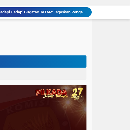
Pemprov Sulteng Siap Hadapi Hadapi Gugatan JATAM: Tegaskan Pengawasan Lingkungan Sesuai Aturan Perundang-undangan
Silaturahmi Pimpinan APH di Sulteng : Kapolda dan Kejati Solid Perkuat Penegakan Hukum DiBumi Tadulako
Sidang Praperadilan, Hakim Tegaskan Penetapan Tersangka Kasus Pencabulan Anak di Buol Sah Secara Hukum
Kejati Sulteng Geledah Kantor UPP Kolonodale, Sita Dokumen dan Barang Bukti Elektronik Kasus Nikel PT. Cocoman
Tak Berkutik, Pencuri Puluhan Kilogram Ikan Laut di Torue Berakhir di Balik Jeruji
ng Ketat, Gufran Ajak Semua Pihak Bersatu
Razia Gabungan di Lapas Parigi, 12 WBP Positif Narkoba dan 7 Handphone Disita
Kejati Sulteng Geledah Kantor Bapenda Donggala dan Tambang PT KK, 32 Alat Berat Disita!
Kejati Sulteng Bongkar Kasus Korupsi Dana CSR Tambang, Sekdes Tamainusi Ikut Terseret
Diduga Korupsi Pajak Tambang: Eks Kepala Bapenda Donggala Jadi Tersangka