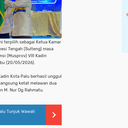
i terpilih sebagai Ketua Kamar
wesi Tengah (Sulteng) masa
i (Musprov) VIII Kadin
Rabu (20/05/2026).
din Kota Palu berhasil unggul
langsung ketat melawan dua
an M. Nur Dg Rahmatu.
alu Tunjuk Wawali