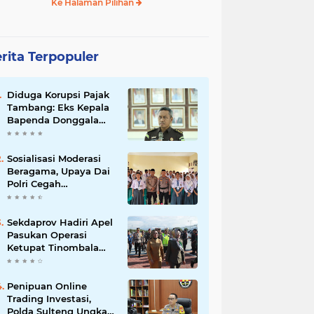
Ke Halaman Pilihan
rita Terpopuler
Diduga Korupsi Pajak
Tambang: Eks Kepala
Bapenda Donggala
Jadi Tersangka
Sosialisasi Moderasi
Beragama, Upaya Dai
Polri Cegah
Radikalisme di
Kalangan Pelajar Poso
Sekdaprov Hadiri Apel
Pasukan Operasi
Ketupat Tinombala
2023
Penipuan Online
Trading Investasi,
Polda Sulteng Ungkap