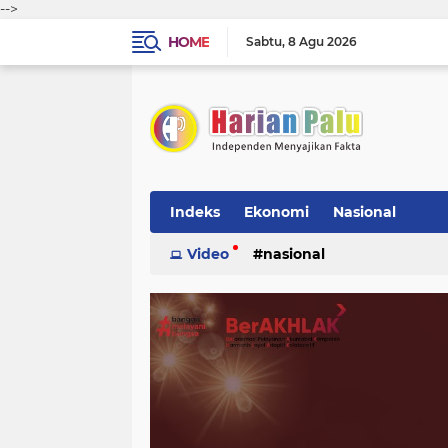
-->
HOME
Sabtu
8 Agu 2026
Indeks
Ekonomi
Nasional
Video
nasional