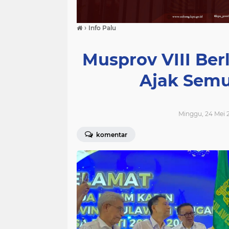
›
Info Palu
Musprov VIII Ber
Ajak Semu
Minggu, 24 Mei 2
komentar