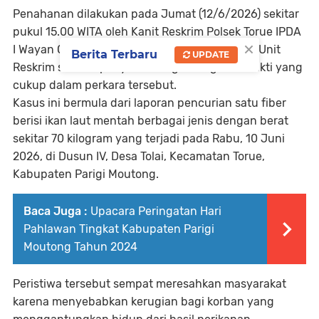
Penahanan dilakukan pada Jumat (12/6/2026) sekitar
pukul 15.00 WITA oleh Kanit Reskrim Polsek Torue IPDA
×
I Wayan Oko Adnyana, S.H., bersama personel Unit
Berita Terbaru
UPDATE
Reskrim setelah penyidik mengantongi alat bukti yang
cukup dalam perkara tersebut.
Kasus ini bermula dari laporan pencurian satu fiber
berisi ikan laut mentah berbagai jenis dengan berat
sekitar 70 kilogram yang terjadi pada Rabu, 10 Juni
2026, di Dusun IV, Desa Tolai, Kecamatan Torue,
Kabupaten Parigi Moutong.
Baca Juga :
Upacara Peringatan Hari
Pahlawan Tingkat Kabupaten Parigi
Moutong Tahun 2024
Peristiwa tersebut sempat meresahkan masyarakat
karena menyebabkan kerugian bagi korban yang