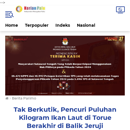
-->
Home
Terpopuler
Indeks
Nasional
›
Berita Parimo
Tak Berkutik, Pencuri Puluhan
Kilogram Ikan Laut di Torue
Berakhir di Balik Jeruji