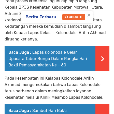
Pada proses kredensialing ini dipimpin langsung
Kepala BPJS Kesehatan Kabupaten Morowali Utara,
×
Adriani Sirima yang membawa serta tim seleksi
Berita Terbaru
UPDATE
kredensialing dari BPJS Kabupaten Morowali Utara.
Kedatangan mereka kemudian disambut langsung
oleh Kepala Lapas Kelas III Kolonodale, Arifin Akhmad
diruang kerjanya.
Baca Juga :
Lapas Kolonodale Gelar
Upacara Tabur Bunga Dalam Rangka Hari
Bakti Pemasyarakatan Ke – 60
Pada kesempatan ini Kalapas Kolonodale Arifin
Akhmad mengemukakan bahwa Lapas Kolonodale
terus berbenah dalam meningkatkan layanan
kesehatan melalui Klinik Meambo Lapas Kolonodale.
Baca Juga :
Sambut Hari Bakti