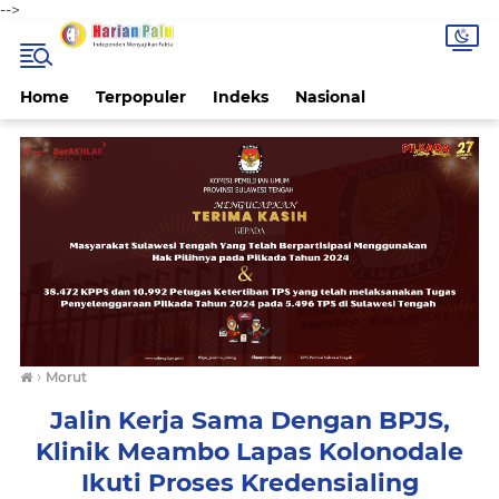
-->
Home
Terpopuler
Indeks
Nasional
›
Morut
Jalin Kerja Sama Dengan BPJS,
Klinik Meambo Lapas Kolonodale
Ikuti Proses Kredensialing