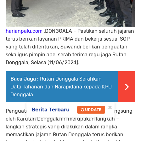
harianpalu.com
,DONGGALA – Pastikan seluruh jajaran
terus berikan layanan PRIMA dan bekerja sesuai SOP
yang telah ditentukan, Suwandi berikan penguatan
sekaligus pimpin apel serah terima regu jaga Rutan
Donggala, Selasa (11/06/2024).
Baca Juga :
Rutan Donggala Serahkan
Data Tahanan dan Narapidana kepada KPU
Donggala
×
Berita Terbaru
UPDATE
Penguatan dan pengarahan yang diberikan langsung
oleh Karutan Donggala ini merupakan langkah –
langkah strategis yang dilakukan dalam rangka
memastikan jajaran Rutan Donggala terus berikan