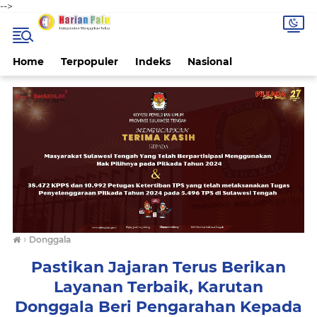
-->
Home
Terpopuler
Indeks
Nasional
›
Donggala
Pastikan Jajaran Terus Berikan
Layanan Terbaik, Karutan
Donggala Beri Pengarahan Kepada