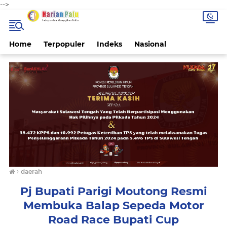
-->
Home
Terpopuler
Indeks
Nasional
›
daerah
Pj Bupati Parigi Moutong Resmi
Membuka Balap Sepeda Motor
Road Race Bupati Cup