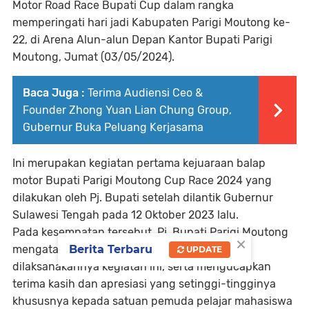
Motor Road Race Bupati Cup dalam rangka
memperingati hari jadi Kabupaten Parigi Moutong ke-
22, di Arena Alun-alun Depan Kantor Bupati Parigi
Moutong, Jumat (03/05/2024).
Baca Juga :
Terima Audiensi Ceo &
Founder Zhong Yuan Lian Chung Group,
Gubernur Buka Peluang Kerjasama
Ini merupakan kegiatan pertama kejuaraan balap
motor Bupati Parigi Moutong Cup Race 2024 yang
dilakukan oleh Pj. Bupati setelah dilantik Gubernur
Sulawesi Tengah pada 12 Oktober 2023 lalu.
Pada kesempatan tersebut, Pj. Bupati Parigi Moutong
×
Berita Terbaru
mengatakan sangat menyambut baik atas
UPDATE
dilaksanakannya kegiatan ini, serta mengucapkan
terima kasih dan apresiasi yang setinggi-tingginya
khususnya kepada satuan pemuda pelajar mahasiswa