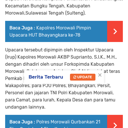
Kecamatan Bungku Tengah, Kabupaten
Morowali,Sulawesai Tengah (Sulteng).
Baca Juga :
Kapolres Morowali Pimpin
Upacara HUT Bhayangkara ke-78
Upacara tersebut dipimpin oleh Inspektur Upacara
(Irup) Kapolres Morowali AKBP Suprianto, S.I.K., M.H.,
dengan dihadiri oleh unsur Forkopimda Kabupaten
Morowali, Sekda, para Asisten, Staf Ahli, pejabat teras
×
Berita Terbaru
UPDATE
Pemkab Morowali, Tokoh Adat, Tokoh Agama,
Wakapolres, para PJU Polres, Bhayangkari, Persit,
Personel dan jajaran TNI Polri Kabupaten Morowali,
para Camat, para lurah, Kepala Desa dan para tamu
undangan lainnya.
Baca Juga :
Polres Morowali Qurbankan 21