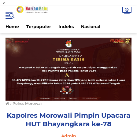
-->
Home
Terpopuler
Indeks
Nasional
›
Polres Morowali
Kapolres Morowali Pimpin Upacara
HUT Bhayangkara ke-78
Admin