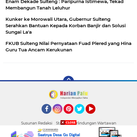
Enam Dekade Sulteng : Paripurna Istimewa, Tekad
Membangun Tanah Leluhur
Kunker ke Morowali Utara, Gubernur Sulteng
Serahkan Bantuan Kepada Korban Banjir dan Solusi
Sungai La'a
FKUB Sulteng Nilai Pernyataan Fuad Plered yang Hina
Guru Tua Ancam Kerukunan
Facebook
Instagram
Pinterest
Twitter
YouTube
Susunan Redaksi
Standar Perlindungan Wartawan
Pasang Iklan
Tentang Kami
Pedoman Media Siber
Palu