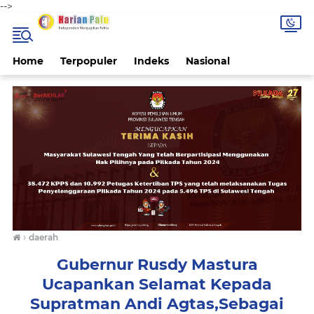
-->
Home
Terpopuler
Indeks
Nasional
›
daerah
Gubernur Rusdy Mastura
Ucapankan Selamat Kepada
Supratman Andi Agtas,Sebagai