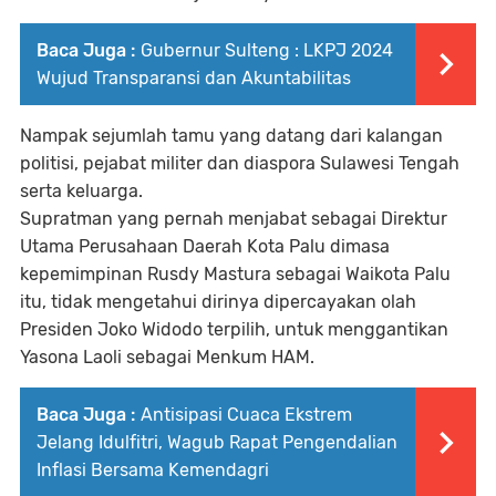
Baca Juga :
Gubernur Sulteng : LKPJ 2024
Wujud Transparansi dan Akuntabilitas
Nampak sejumlah tamu yang datang dari kalangan
politisi, pejabat militer dan diaspora Sulawesi Tengah
serta keluarga.
Supratman yang pernah menjabat sebagai Direktur
Utama Perusahaan Daerah Kota Palu dimasa
kepemimpinan Rusdy Mastura sebagai Waikota Palu
itu, tidak mengetahui dirinya dipercayakan olah
Presiden Joko Widodo terpilih, untuk menggantikan
Yasona Laoli sebagai Menkum HAM.
Baca Juga :
Antisipasi Cuaca Ekstrem
Jelang Idulfitri, Wagub Rapat Pengendalian
Inflasi Bersama Kemendagri