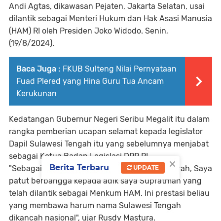
Andi Agtas, dikawasan Pejaten, Jakarta Selatan, usai
dilantik sebagai Menteri Hukum dan Hak Asasi Manusia
(HAM) RI oleh Presiden Joko Widodo. Senin,
(19/8/2024).
Baca Juga :
FKUB Sulteng Nilai Pernyataan
Fuad Plered yang Hina Guru Tua Ancam
Kerukunan
Kedatangan Gubernur Negeri Seribu Megalit itu dalam
rangka pemberian ucapan selamat kepada legislator
Dapil Sulawesi Tengah itu yang sebelumnya menjabat
sebagai Ketua Badan Legislasi DPR RI.
×
Berita Terbaru
"Sebagai pribadi maupun sebagai Kepala Daerah, Saya
UPDATE
patut berbangga kepada adik saya Supratman yang
telah dilantik sebagai Menkum HAM. Ini prestasi beliau
yang membawa harum nama Sulawesi Tengah
dikancah nasional", ujar Rusdy Mastura.