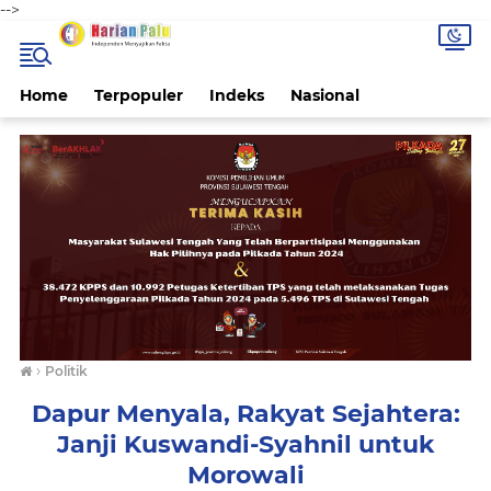
-->
Home
Terpopuler
Indeks
Nasional
›
Politik
Dapur Menyala, Rakyat Sejahtera:
Janji Kuswandi-Syahnil untuk
Morowali