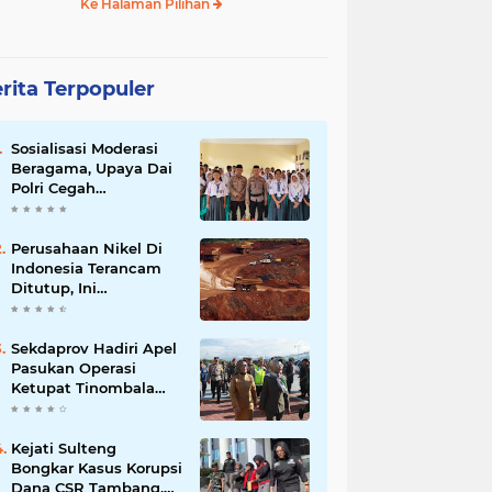
Ke Halaman Pilihan
rita Terpopuler
Sosialisasi Moderasi
Beragama, Upaya Dai
Polri Cegah
Radikalisme di
Kalangan Pelajar Poso
Perusahaan Nikel Di
Indonesia Terancam
Ditutup, Ini
Pernyataan Luhut
Binsar Panjaiatan?
Sekdaprov Hadiri Apel
Pasukan Operasi
Ketupat Tinombala
2023
Kejati Sulteng
Bongkar Kasus Korupsi
Dana CSR Tambang,