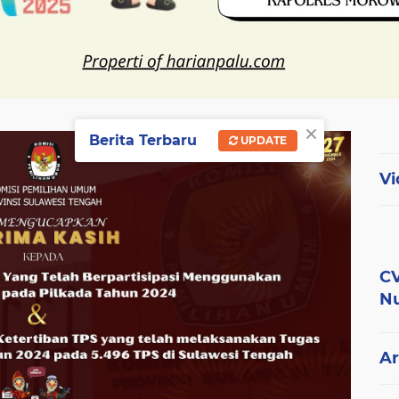
×
Berita Terbaru
UPDATE
Vi
CV
Nu
Ar