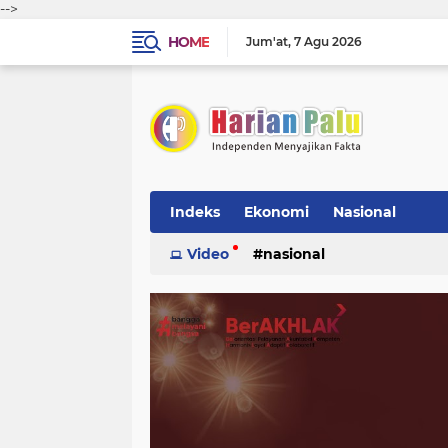
-->
HOME
Jum'at
7 Agu 2026
Indeks
Ekonomi
Nasional
Video
nasional