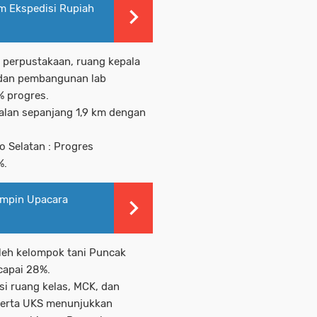
im Ekspedisi Rupiah
g perpustakaan, ruang kepala
, dan pembangunan lab
% progres.
jalan sepanjang 1,9 km dengan
 Selatan : Progres
%.
impin Upacara
oleh kelompok tani Puncak
capai 28%.
si ruang kelas, MCK, dan
serta UKS menunjukkan