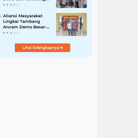
Sekdes Tamainusi Ikut
Terseret
Aliansi Masyarakat
Lingkar Tambang
Ancam Demo Besar-
Besaran di PT Vale
Lihat Selengkapnya