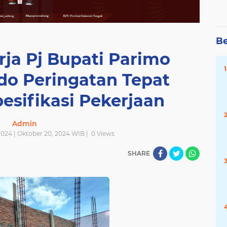
Be
ja Pj Bupati Parimo
do Peringatan Tepat
esifikasi Pekerjaan
Admin
024 | Oktober 20, 2024 WIB |
0
Views
SHARE