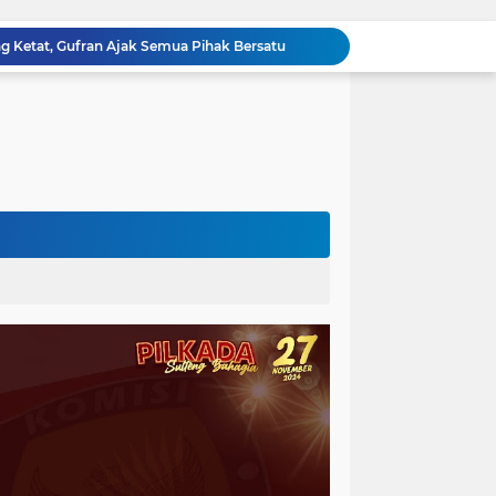
ng Ketat, Gufran Ajak Semua Pihak Bersatu
Razia Gabungan di Lapas Parigi, 12 WBP Positif Narkoba dan 7 Handphone Disita
Kejati Sulteng Geledah Kantor Bapenda Donggala dan Tambang PT KK, 32 Alat Berat Disita!
Kejati Sulteng Bongkar Kasus Korupsi Dana CSR Tambang, Sekdes Tamainusi Ikut Terseret
Diduga Korupsi Pajak Tambang: Eks Kepala Bapenda Donggala Jadi Tersangka
Pemprov Sulteng Siap Hadapi Hadapi Gugatan JATAM: Tegaskan Pengawasan Lingkungan Sesuai Aturan Perundang-undangan
Silaturahmi Pimpinan APH di Sulteng : Kapolda dan Kejati Solid Perkuat Penegakan Hukum DiBumi Tadulako
Sidang Praperadilan, Hakim Tegaskan Penetapan Tersangka Kasus Pencabulan Anak di Buol Sah Secara Hukum
Kejati Sulteng Geledah Kantor UPP Kolonodale, Sita Dokumen dan Barang Bukti Elektronik Kasus Nikel PT. Cocoman
Tak Berkutik, Pencuri Puluhan Kilogram Ikan Laut di Torue Berakhir di Balik Jeruji