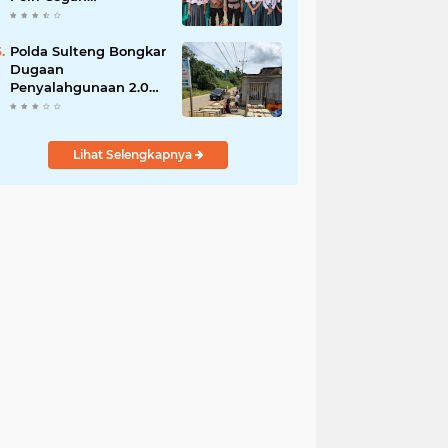
Radikalisme di
Kalangan Pelajar Poso
Polda Sulteng Bongkar
Dugaan
Penyalahgunaan 2.060
Liter BBM Subsidi di
Morowali Utara
Lihat Selengkapnya