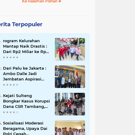
Ke Halaman Pilihan
rita Terpopuler
rogram Kelurahan
Mantap Naik Drastis :
Dari Rp2 Miliar ke Rp5
Miliar, Tiap Kelurahan
Terbaik Terima Rp500
Juta
Dari Palu ke Jakarta :
Ambo Dalle Jadi
Jembatan Aspirasi
Mahasiswa untuk Presiden
Kejati Sulteng
Bongkar Kasus Korupsi
Dana CSR Tambang,
Sekdes Tamainusi Ikut
Terseret
Sosialisasi Moderasi
Beragama, Upaya Dai
Polri Cegah