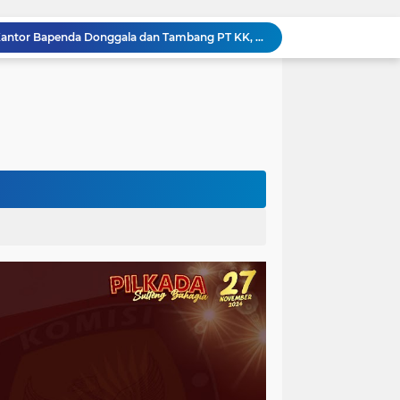
Kejati Sulteng Geledah Kantor Bapenda Donggala dan Tambang PT KK, 32 Alat Berat Disita!
Kejati Sulteng Bongkar Kasus Korupsi Dana CSR Tambang, Sekdes Tamainusi Ikut Terseret
Polda Sulteng Bongkar Dugaan Penyalahgunaan 2.060 Liter BBM Subsidi di Morowali Utara
‎Jatam Dorong Propam Turun, Penanganan PETI Polres Parimo Jadi Pertanyaan Publik ‎
Silaturahmi Pimpinan APH di Sulteng : Kapolda dan Kejati Solid Perkuat Penegakan Hukum DiBumi Tadulako
Sidang Praperadilan, Hakim Tegaskan Penetapan Tersangka Kasus Pencabulan Anak di Buol Sah Secara Hukum
Kejati Sulteng Geledah Kantor UPP Kolonodale, Sita Dokumen dan Barang Bukti Elektronik Kasus Nikel PT. Cocoman
Tak Berkutik, Pencuri Puluhan Kilogram Ikan Laut di Torue Berakhir di Balik Jeruji
ng Ketat, Gufran Ajak Semua Pihak Bersatu
Razia Gabungan di Lapas Parigi, 12 WBP Positif Narkoba dan 7 Handphone Disita