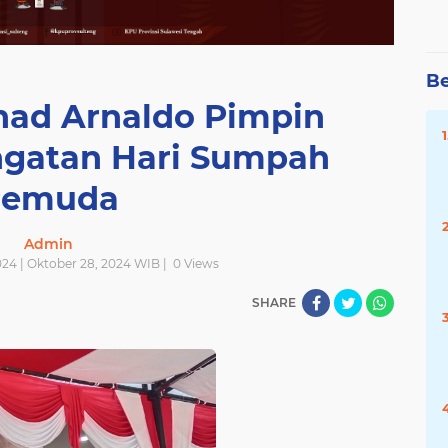
Be
chad Arnaldo Pimpin
ngatan Hari Sumpah
Pemuda
Admin
024 | Oktober 28, 2024 WIB |
0
Views
SHARE