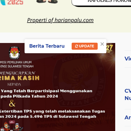
×
Berita Terbaru
UPDATE
Vi
CV
Nu
Ar