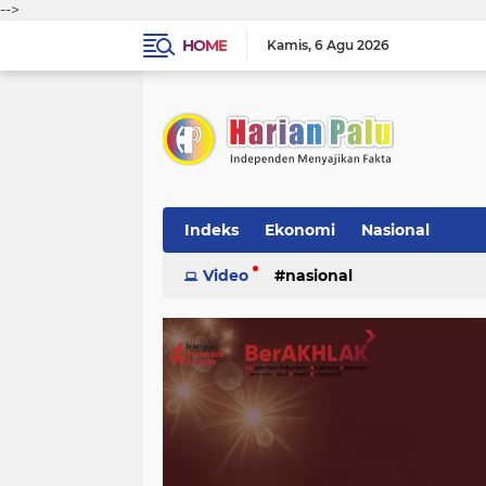
-->
HOME
Kamis
6 Agu 2026
Indeks
Ekonomi
Nasional
Video
nasional