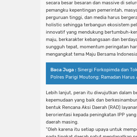
secara besar besaran dan massive di selur
pemangku kepentingan pemerintah, masyara
perguruan tinggi, dan media harus bergera
holistic sehingga terbangun ekosistem p
innovatif yang mendukung bertumbuh-k
maju, berkarakter kebangsaan dan berdaya 
sungguh tepat, momentum peringatan har
mengangkat tema Maju Bersama Indonesia
Baca Juga :
Sinergi Forkopimda dan To
Polres Parigi Moutong: Ramadan Harus
Lebih lanjut, peran itu diwujutkan dalam 
kepemudaan yang baik dan berkesinambun
bentuk Rencana Aksi Daerah (RAD) layan
berorientasi kepada peningkatan IPP yang
daerah masing.
"Oleh karena itu setiap upaya untuk memp
pada tingkat daerah patut mendapatkan p