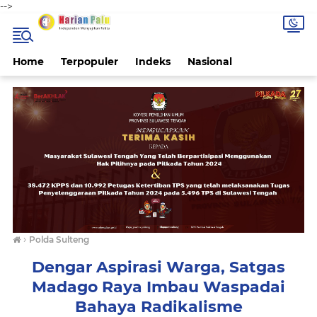
-->
Home
Terpopuler
Indeks
Nasional
›
Polda Sulteng
Dengar Aspirasi Warga, Satgas
Madago Raya Imbau Waspadai
Bahaya Radikalisme