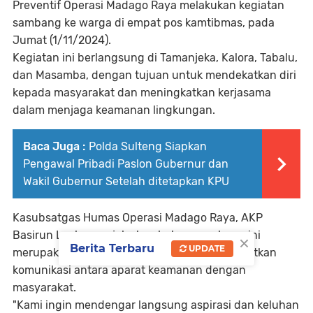
Preventif Operasi Madago Raya melakukan kegiatan
sambang ke warga di empat pos kamtibmas, pada
Jumat (1/11/2024).
Kegiatan ini berlangsung di Tamanjeka, Kalora, Tabalu,
dan Masamba, dengan tujuan untuk mendekatkan diri
kepada masyarakat dan meningkatkan kerjasama
dalam menjaga keamanan lingkungan.
Baca Juga :
Polda Sulteng Siapkan
Pengawal Pribadi Paslon Gubernur dan
Wakil Gubernur Setelah ditetapkan KPU
Kasubsatgas Humas Operasi Madago Raya, AKP
Basirun Laele, menjelaskan bahwa sambang ini
×
Berita Terbaru
UPDATE
merupakan langkah strategis untuk meningkatkan
komunikasi antara aparat keamanan dengan
masyarakat.
"Kami ingin mendengar langsung aspirasi dan keluhan