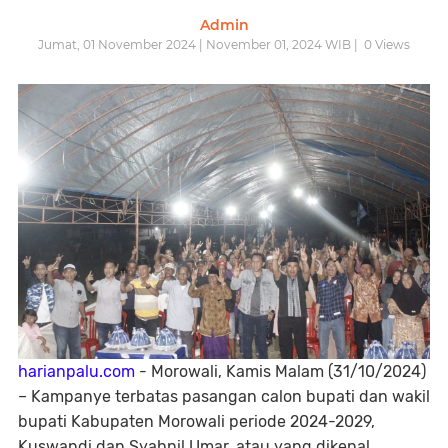
Admin
Jumat, 01 November 2024 | November 01, 2024 WIB |
0
Views
harianpalu.com
- Morowali, Kamis Malam (31/10/2024)
– Kampanye terbatas pasangan calon bupati dan wakil
bupati Kabupaten Morowali periode 2024-2029,
Kuswandi dan Syahnil Umar, atau yang dikenal