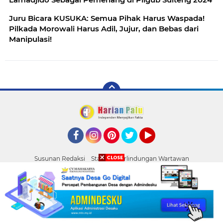
Juru Bicara KUSUKA: Semua Pihak Harus Waspada!
Pilkada Morowali Harus Adil, Jujur, dan Bebas dari
Manipulasi!
Facebook
Instagram
Pinterest
Twitter
YouTube
Susunan Redaksi
Standar Perlindungan Wartawan
Pasang Iklan
Tentang Kami
Pedoman Media Siber
Palu
Copyright ©
2026 HARIAN PALU
la Bapenda Donggala Jadi Tersangka
Pemprov Sulteng Siap Hadapi Ha