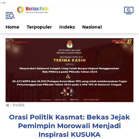
-->
Home
Terpopuler
Indeks
Nasional
›
Politik
Orasi Politik Kasmat: Bekas Jejak
Pemimpin Morowali Menjadi
Inspirasi KUSUKA