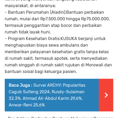
masyarakat, di antaranya:
- Bantuan Perumahan (Aladin):Bantuan perbaikan
rumah, mulai dari Rp7.500.000 hingga Rp75.000.000,
termasuk penggantian atap bocor dan perbaikan
rumah tidak layak huni.
- Program Kesehatan Gratis:KUSUKA berjanji untuk
menghapuskan biaya sewa ambulans dan
memberikan pelayanan kesehatan gratis tanpa kelas
di rumah sakit, termasuk apotek, serta menyediakan
rumah singgah di rumah sakit rujukan di Morowali dan
bantuan sosial bagi keluarga pasien.
Baca Juga :
Survei ARCHY: Popularitas
Cagub Sulteng 2024, Rusdy-Sulaiman
32.3%, Ahmad Ali-Abdul Karim 29,6%,
Anwar-Reni 25,6%