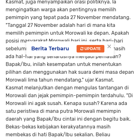
Kasmat, juga menyampaikan orasi politiknya. Ia
mengingatkan warga akan pentingnya memilih
pemimpin yang tepat pada 27 November mendatang.
"Tanggal 27 November adalah hari di mana kita
memilih pemimpin untuk Morowali ke depan. Apakah
posisi masyarakat Morowali hari ini, serta hari-hari
×
Berita Terbaru
sebelumnya, sudah diurus dengan baik atau masih
UPDATE
ada hal-hal yang seharusnya menjadi perhatian?
Bapak/Ibu, inilah kesempatan untuk menentukan
pilihan dan menggunakan hak suara demi masa depan
Morowali lima tahun mendatang," ujar Kasmat.
Kasmat melanjutkan dengan mengulas tantangan di
Morowali dan jejak pemimpin-pemimpin terdahulu. "Di
Morowali ini agak susah. Kenapa susah? Karena ada
satu peristiwa di mana putra Morowali memimpin
daerah yang Bapak/Ibu cintai ini dengan begitu baik.
Bekas-bekas kebijakan kerakyatannya masih
membekas di hati Bapak/Ibu sekalian. Beliau