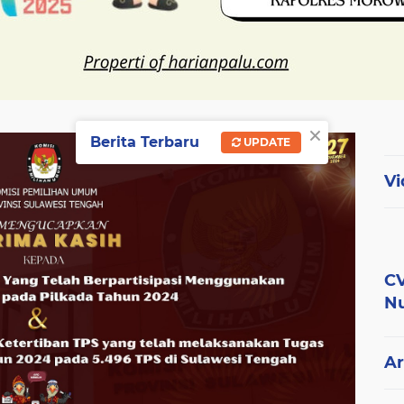
×
Berita Terbaru
UPDATE
Vi
CV
Nu
Ar