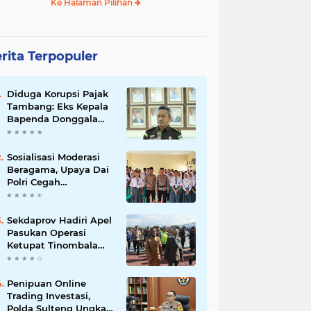
Ke Halaman Pilihan
rita Terpopuler
Diduga Korupsi Pajak
Tambang: Eks Kepala
Bapenda Donggala
Jadi Tersangka
Sosialisasi Moderasi
Beragama, Upaya Dai
Polri Cegah
Radikalisme di
Kalangan Pelajar Poso
Sekdaprov Hadiri Apel
Pasukan Operasi
Ketupat Tinombala
2023
Penipuan Online
Trading Investasi,
Polda Sulteng Ungkap