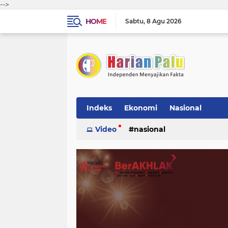
-->
HOME
Sabtu
8 Agu 2026
Indeks
Ekonomi
Nasional
Video
nasional