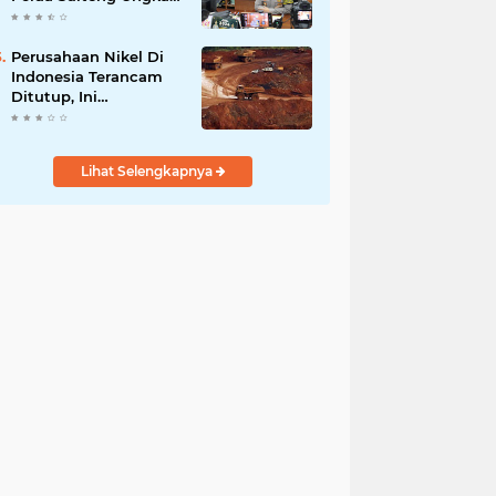
Selama Beroperasi
Pelaku Meraup Rp 4,9
Milyar
Perusahaan Nikel Di
Indonesia Terancam
Ditutup, Ini
Pernyataan Luhut
Binsar Panjaiatan?
Lihat Selengkapnya