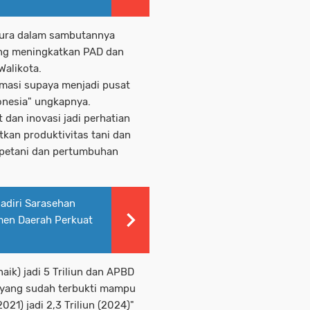
tura dalam sambutannya
ng meningkatkan PAD dan
Walikota.
rmasi supaya menjadi pusat
nesia" ungkapnya.
dan inovasi jadi perhatian
kan produktivitas tani dan
 petani dan pertumbuhan
Hadiri Sarasehan
men Daerah Perkuat
aik) jadi 5 Triliun dan APBD
nya yang sudah terbukti mampu
21) jadi 2,3 Triliun (2024)"