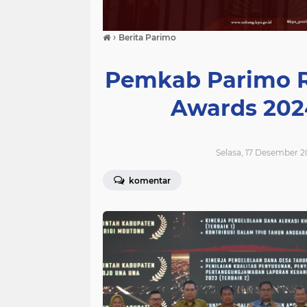
›
Berita Parimo
Pemkab Parimo R
Awards 202
Selasa, 17 Desember 2
komentar