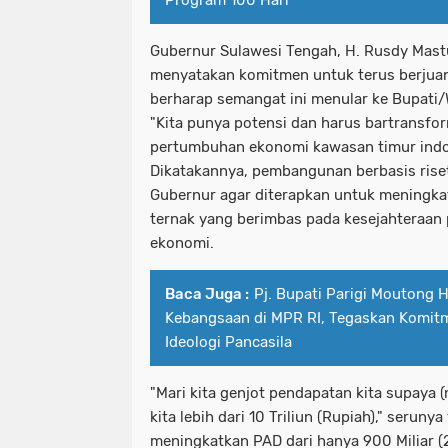
Program 100 Hari
Gubernur Sulawesi Tengah, H. Rusdy Mas
menyatakan komitmen untuk terus berjua
berharap semangat ini menular ke Bupati/
"Kita punya potensi dan harus bartransfo
pertumbuhan ekonomi kawasan timur indo
Dikatakannya, pembangunan berbasis riset 
Gubernur agar diterapkan untuk meningkat
ternak yang berimbas pada kesejahteraan
ekonomi.
Baca Juga :
Pj. Bupati Parigi Moutong 
Kebangsaan di MPR RI, Tegaskan Komit
Ideologi Pancasila
"Mari kita genjot pendapatan kita supaya (n
kita lebih dari 10 Triliun (Rupiah)," seru
meningkatkan PAD dari hanya 900 Miliar (20