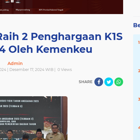
Be
aih 2 Penghargaan K1S
4 Oleh Kemenkeu
Admin
024 | Desember 17, 2024 WIB |
0
Views
SHARE