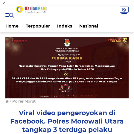
-->
Home
Terpopuler
Indeks
Nasional
›
Polres Morut
Viral video pengeroyokan di
Facebook. Polres Morowali Utara
tangkap 3 terduga pelaku