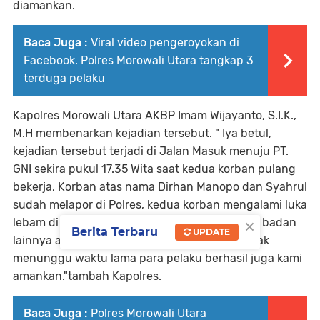
diamankan.
Baca Juga :
Viral video pengeroyokan di
Facebook. Polres Morowali Utara tangkap 3
terduga pelaku
Kapolres Morowali Utara AKBP Imam Wijayanto, S.I.K.,
M.H membenarkan kejadian tersebut. " Iya betul,
kejadian tersebut terjadi di Jalan Masuk menuju PT.
GNI sekira pukul 17.35 Wita saat kedua korban pulang
bekerja, Korban atas nama Dirhan Manopo dan Syahrul
sudah melapor di Polres, kedua korban mengalami luka
×
lebam di bagian wajah dan beberapa anggota badan
Berita Terbaru
UPDATE
lainnya akibat pengeroyokan tersebut dan tidak
menunggu waktu lama para pelaku berhasil juga kami
amankan."tambah Kapolres.
Baca Juga :
Polres Morowali Utara