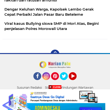
rakitan dan ratusan amunisi
Dengar Keluhan Warga, Kapolsek Lembo Gerak
Cepat Perbaiki Jalan Pasar Baru Beteleme
Viral kasus Bullying siswa SMP di Mori Atas, Begini
penjelasan Polres Morowali Utara
Facebook
Instagram
Pinterest
Twitter
YouTube
Susunan Redaksi
Standar Perlindungan Wartawan
Pasang Iklan
Tentang Kami
Pedoman Media Siber
Palu
Copyright ©
2026 HARIAN PALU