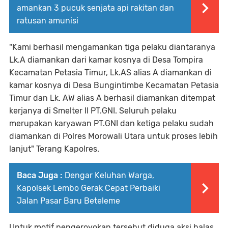
amankan 3 pucuk senjata api rakitan dan
ratusan amunisi
"Kami berhasil mengamankan tiga pelaku diantaranya
Lk.A diamankan dari kamar kosnya di Desa Tompira
Kecamatan Petasia Timur, Lk.AS alias A diamankan di
kamar kosnya di Desa Bungintimbe Kecamatan Petasia
Timur dan Lk. AW alias A berhasil diamankan ditempat
kerjanya di Smelter II PT.GNI. Seluruh pelaku
merupakan karyawan PT.GNI dan ketiga pelaku sudah
diamankan di Polres Morowali Utara untuk proses lebih
lanjut" Terang Kapolres.
Baca Juga :
Dengar Keluhan Warga,
Kapolsek Lembo Gerak Cepat Perbaiki
Jalan Pasar Baru Beteleme
Untuk motif pengeroyokan tersebut diduga aksi balas