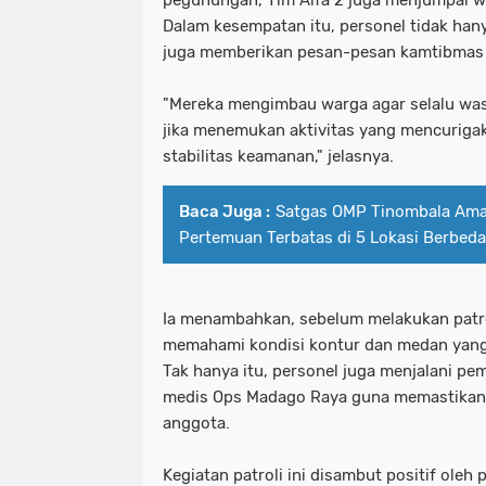
pegunungan, Tim Alfa 2 juga menjumpai w
Dalam kesempatan itu, personel tidak hany
juga memberikan pesan-pesan kamtibmas
"Mereka mengimbau warga agar selalu wa
jika menemukan aktivitas yang mencurig
stabilitas keamanan," jelasnya.
Baca Juga :
Satgas OMP Tinombala Am
Pertemuan Terbatas di 5 Lokasi Berbeda
Ia menambahkan, sebelum melakukan patrol
memahami kondisi kontur dan medan yang a
Tak hanya itu, personel juga menjalani pe
medis Ops Madago Raya guna memastikan k
anggota.
Kegiatan patroli ini disambut positif oleh