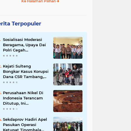
Ke Halaman Pilihan
rita Terpopuler
Sosialisasi Moderasi
Beragama, Upaya Dai
Polri Cegah
Radikalisme di
Kalangan Pelajar Poso
Kejati Sulteng
Bongkar Kasus Korupsi
Dana CSR Tambang,
Sekdes Tamainusi Ikut
Terseret
Perusahaan Nikel Di
Indonesia Terancam
Ditutup, Ini
Pernyataan Luhut
Binsar Panjaiatan?
Sekdaprov Hadiri Apel
Pasukan Operasi
Ketupat Tinombala