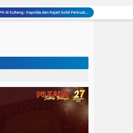
Sidang Praperadilan, Hakim Tegaskan Penetapan Tersangka Kasus Pencabulan Anak di Buol Sah Secara Hukum
Kejati Sulteng Geledah Kantor UPP Kolonodale, Sita Dokumen dan Barang Bukti Elektronik Kasus Nikel PT. Cocoman
Tak Berkutik, Pencuri Puluhan Kilogram Ikan Laut di Torue Berakhir di Balik Jeruji
ng Ketat, Gufran Ajak Semua Pihak Bersatu
Razia Gabungan di Lapas Parigi, 12 WBP Positif Narkoba dan 7 Handphone Disita
Kejati Sulteng Geledah Kantor Bapenda Donggala dan Tambang PT KK, 32 Alat Berat Disita!
Kejati Sulteng Bongkar Kasus Korupsi Dana CSR Tambang, Sekdes Tamainusi Ikut Terseret
Diduga Korupsi Pajak Tambang: Eks Kepala Bapenda Donggala Jadi Tersangka
Pemprov Sulteng Siap Hadapi Hadapi Gugatan JATAM: Tegaskan Pengawasan Lingkungan Sesuai Aturan Perundang-undangan
Silaturahmi Pimpinan APH di Sulteng : Kapolda dan Kejati Solid Perkuat Penegakan Hukum DiBumi Tadulako