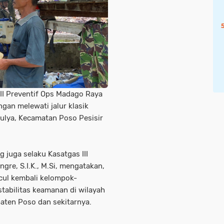
III Preventif Ops Madago Raya
gan melewati jalur klasik
imulya, Kecamatan Poso Pesisir
 juga selaku Kasatgas III
gre, S.I.K., M.Si, mengatakan,
cul kembali kelompok-
tabilitas keamanan di wilayah
aten Poso dan sekitarnya.