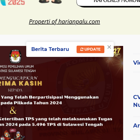
×
Berita Terbaru
UPDATE
Vi
CV
Nu
Ar