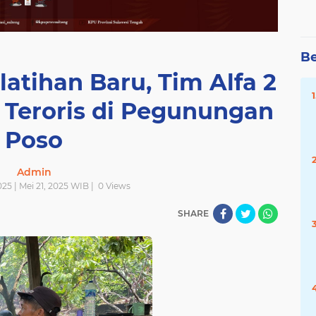
Be
atihan Baru, Tim Alfa 2
 Teroris di Pegunungan
Poso
Admin
25 | Mei 21, 2025 WIB |
0
Views
SHARE