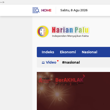
-->
HOME
Sabtu
8 Agu 2026
Indeks
Ekonomi
Nasional
Video
nasional