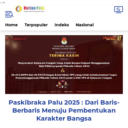
-->
Home
Terpopuler
Indeks
Nasional
Paskibraka Palu 2025 : Dari Baris-
Berbaris Menuju Pembentukan
Karakter Bangsa