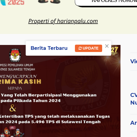
×
Berita Terbaru
UPDATE
Vi
CV
Nu
Ar