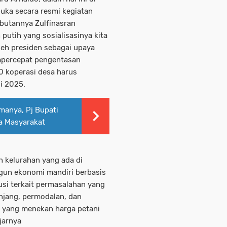
buka secara resmi kegiatan
butannya Zulfinasran
utih yang sosialisasinya kita
leh presiden sebagai upaya
percepat pengentasan
0 koperasi desa harus
li 2025.
manya, Pj Bupati
da Masyarakat
n kelurahan yang ada di
un ekonomi mandiri berbasis
lusi terkait permasalahan yang
anjang, permodalan, dan
 yang menekan harga petani
Ujarnya