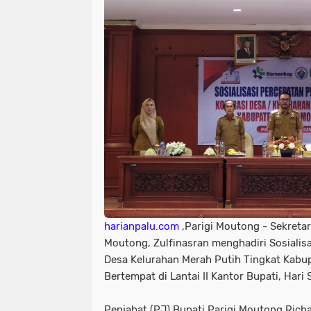
harianpalu.com
,Parigi Moutong - Sekretar
Moutong, Zulfinasran menghadiri Sosiali
Desa Kelurahan Merah Putih Tingkat Kabu
Bertempat di Lantai II Kantor Bupati, Hari
Penjabat (PJ) Bupati Parigi Moutong Richar