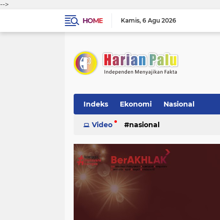
-->
HOME
Kamis
6 Agu 2026
Indeks
Ekonomi
Nasional
Video
nasional