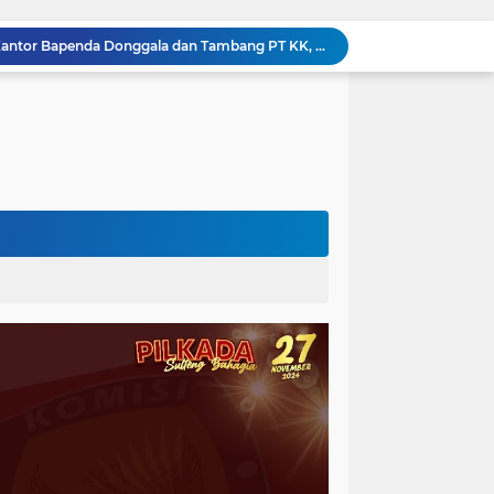
Kejati Sulteng Bongkar Kasus Korupsi Dana CSR Tambang, Sekdes Tamainusi Ikut Terseret
Polda Sulteng Bongkar Dugaan Penyalahgunaan 2.060 Liter BBM Subsidi di Morowali Utara
‎Jatam Dorong Propam Turun, Penanganan PETI Polres Parimo Jadi Pertanyaan Publik ‎
Silaturahmi Pimpinan APH di Sulteng : Kapolda dan Kejati Solid Perkuat Penegakan Hukum DiBumi Tadulako
Sidang Praperadilan, Hakim Tegaskan Penetapan Tersangka Kasus Pencabulan Anak di Buol Sah Secara Hukum
Kejati Sulteng Geledah Kantor UPP Kolonodale, Sita Dokumen dan Barang Bukti Elektronik Kasus Nikel PT. Cocoman
Tak Berkutik, Pencuri Puluhan Kilogram Ikan Laut di Torue Berakhir di Balik Jeruji
ng Ketat, Gufran Ajak Semua Pihak Bersatu
Razia Gabungan di Lapas Parigi, 12 WBP Positif Narkoba dan 7 Handphone Disita
Kejati Sulteng Geledah Kantor Bapenda Donggala dan Tambang PT KK, 32 Alat Berat Disita!