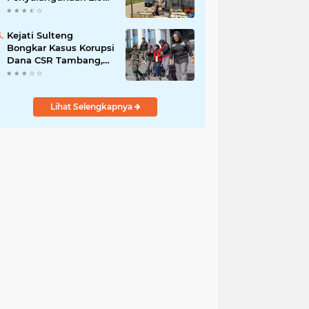
Liter BBM Subsidi di
Morowali Utara
Kejati Sulteng
Bongkar Kasus Korupsi
Dana CSR Tambang,
Sekdes Tamainusi Ikut
Terseret
Lihat Selengkapnya