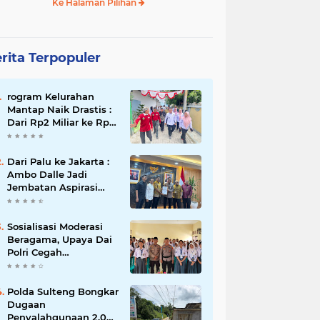
Ke Halaman Pilihan
rita Terpopuler
rogram Kelurahan
Mantap Naik Drastis :
Dari Rp2 Miliar ke Rp5
Miliar, Tiap Kelurahan
Terbaik Terima Rp500
Juta
Dari Palu ke Jakarta :
Ambo Dalle Jadi
Jembatan Aspirasi
Mahasiswa untuk Presiden
Sosialisasi Moderasi
Beragama, Upaya Dai
Polri Cegah
Radikalisme di
Kalangan Pelajar Poso
Polda Sulteng Bongkar
Dugaan
Penyalahgunaan 2.060