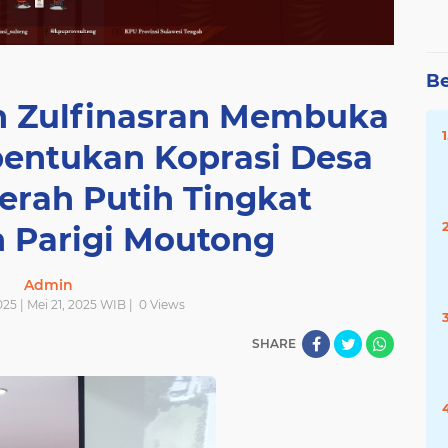
Be
ah Zulfinasran Membuka
bentukan Koprasi Desa
erah Putih Tingkat
 Parigi Moutong
Admin
25 | Mei 21, 2025 WIB |
0
Views
SHARE