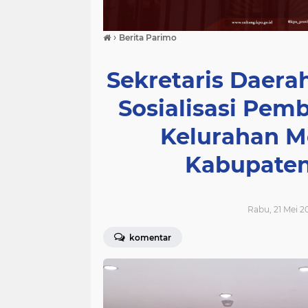
›
Berita Parimo
Sekretaris Daer
Sosialisasi Pem
Kelurahan M
Kabupaten
Rabu, 21 Mei 20
komentar