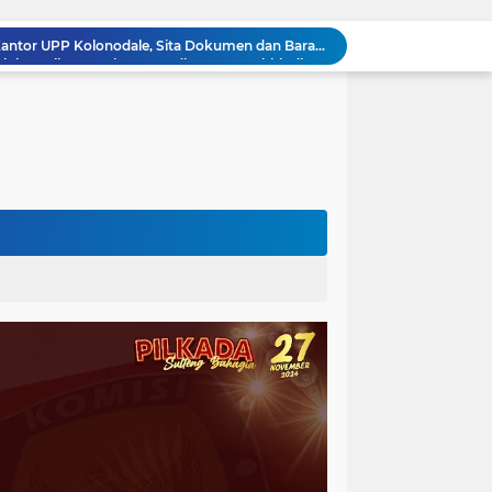
Tak Berkutik, Pencuri Puluhan Kilogram Ikan Laut di Torue Berakhir di Balik Jeruji
ng Ketat, Gufran Ajak Semua Pihak Bersatu
Razia Gabungan di Lapas Parigi, 12 WBP Positif Narkoba dan 7 Handphone Disita
Kejati Sulteng Geledah Kantor Bapenda Donggala dan Tambang PT KK, 32 Alat Berat Disita!
Kejati Sulteng Bongkar Kasus Korupsi Dana CSR Tambang, Sekdes Tamainusi Ikut Terseret
Polda Sulteng Bongkar Dugaan Penyalahgunaan 2.060 Liter BBM Subsidi di Morowali Utara
‎Jatam Dorong Propam Turun, Penanganan PETI Polres Parimo Jadi Pertanyaan Publik ‎
Silaturahmi Pimpinan APH di Sulteng : Kapolda dan Kejati Solid Perkuat Penegakan Hukum DiBumi Tadulako
Sidang Praperadilan, Hakim Tegaskan Penetapan Tersangka Kasus Pencabulan Anak di Buol Sah Secara Hukum
Kejati Sulteng Geledah Kantor UPP Kolonodale, Sita Dokumen dan Barang Bukti Elektronik Kasus Nikel PT. Cocoman