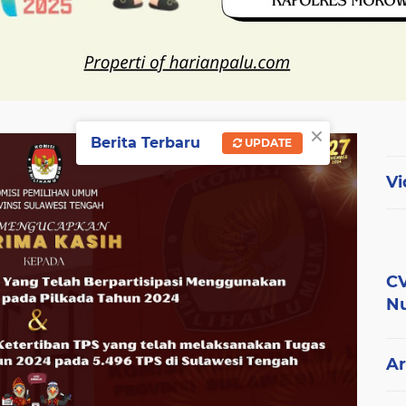
×
Berita Terbaru
UPDATE
Vi
CV
Nu
Ar