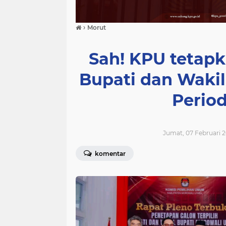
›
Morut
Sah! KPU tetapk
Bupati dan Wakil
Perio
Jumat, 07 Februari 2
komentar