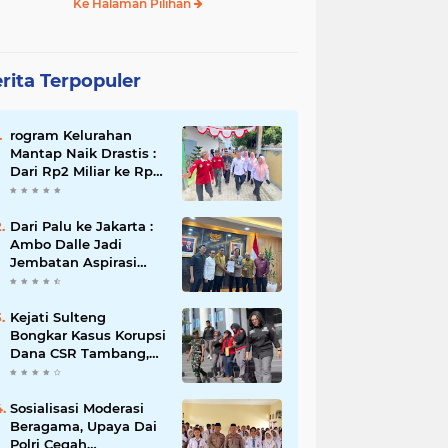
Ke Halaman Pilihan
rita Terpopuler
rogram Kelurahan
Mantap Naik Drastis :
Dari Rp2 Miliar ke Rp5
Miliar, Tiap Kelurahan
Terbaik Terima Rp500
Juta
Dari Palu ke Jakarta :
Ambo Dalle Jadi
Jembatan Aspirasi
Mahasiswa untuk Presiden
Kejati Sulteng
Bongkar Kasus Korupsi
Dana CSR Tambang,
Sekdes Tamainusi Ikut
Terseret
Sosialisasi Moderasi
Beragama, Upaya Dai
Polri Cegah