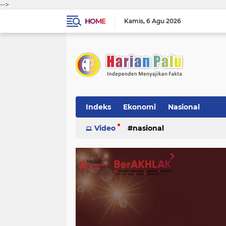
-->
HOME
Kamis
6 Agu 2026
Indeks
Ekonomi
Nasional
Video
nasional