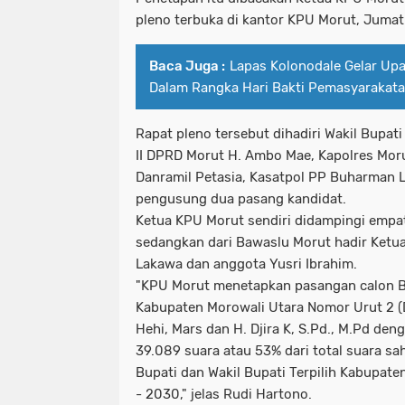
pleno terbuka di kantor KPU Morut, Jumat
Baca Juga :
Lapas Kolonodale Gelar Up
Dalam Rangka Hari Bakti Pemasyarakata
Rapat pleno tersebut dihadiri Wakil Bupati t
II DPRD Morut H. Ambo Mae, Kapolres Mor
Danramil Petasia, Kasatpol PP Buharman L
pengusung dua pasang kandidat.
Ketua KPU Morut sendiri didampingi empat
sedangkan dari Bawaslu Morut hadir Ketu
Lakawa dan anggota Yusri Ibrahim.
"KPU Morut menetapkan pasangan calon Bu
Kabupaten Morowali Utara Nomor Urut 2 (Du
Hehi, Mars dan H. Djira K, S.Pd., M.Pd de
39.089 suara atau 53% dari total suara s
Bupati dan Wakil Bupati Terpilih Kabupat
- 2030," jelas Rudi Hartono.