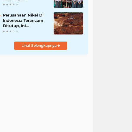
Radikalisme di
Kalangan Pelajar Poso
Perusahaan Nikel Di
Indonesia Terancam
Ditutup, Ini
Pernyataan Luhut
Binsar Panjaiatan?
Lihat Selengkapnya