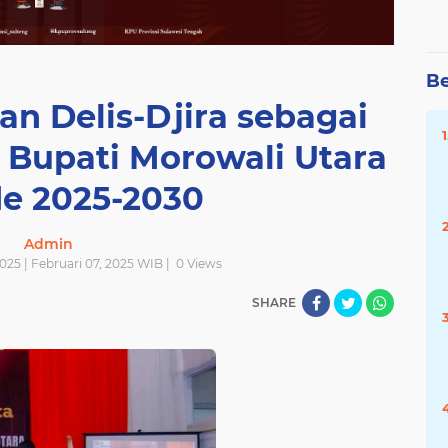
Be
an Delis-Djira sebagai
 Bupati Morowali Utara
de 2025-2030
Admin
025 | Februari 07, 2025 WIB |
0
Views
SHARE