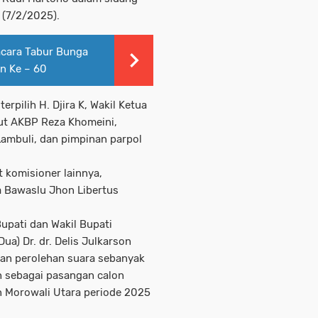
 (7/2/2025).
acara Tabur Bunga
n Ke – 60
erpilih H. Djira K, Wakil Ketua
ut AKBP Reza Khomeini,
ambuli, dan pimpinan parpol
 komisioner lainnya,
a Bawaslu Jhon Libertus
pati dan Wakil Bupati
a) Dr. dr. Delis Julkarson
ngan perolehan suara sebanyak
ah sebagai pasangan calon
en Morowali Utara periode 2025