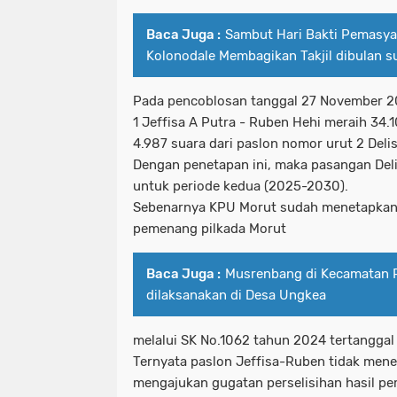
Baca Juga :
Sambut Hari Bakti Pemasya
Kolonodale Membagikan Takjil dibulan 
Pada pencoblosan tanggal 27 November 2
1 Jeffisa A Putra - Ruben Hehi meraih 34.
4.987 suara dari paslon nomor urut 2 Delis
Dengan penetapan ini, maka pasangan Del
untuk periode kedua (2025-2030).
Sebenarnya KPU Morut sudah menetapkan p
pemenang pilkada Morut
Baca Juga :
Musrenbang di Kecamatan P
dilaksanakan di Desa Ungkea
melalui SK No.1062 tahun 2024 tertangga
Ternyata paslon Jeffisa-Ruben tidak mene
mengajukan gugatan perselisihan hasil pe