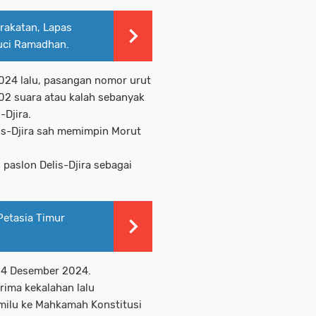
rakatan, Lapas
suci Ramadhan.
024 lalu, pasangan nomor urut
102 suara atau kalah sebanyak
-Djira.
is-Djira sah memimpin Morut
aslon Delis-Djira sebagai
etasia Timur
l 4 Desember 2024.
rima kekalahan lalu
milu ke Mahkamah Konstitusi