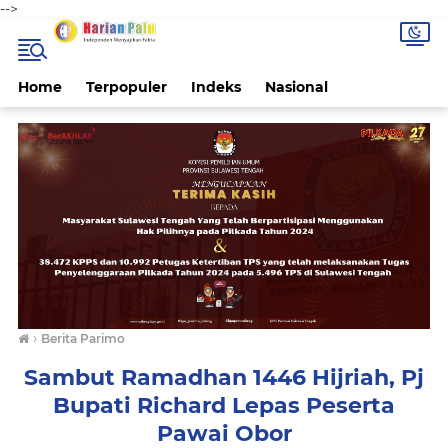
-->
Home
Terpopuler
Indeks
Nasional
›
Berita Parimo
Sambut Ramadhan 1446 Hijriah, Pj
Bupati Richard Lepas Peserta
Pawai Obor