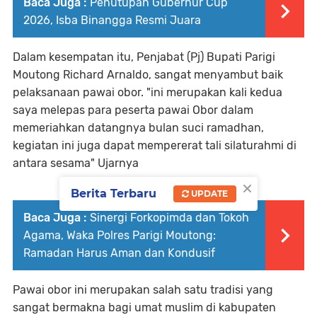
Baca Juga :
Penutupan Gubernur Cup
2026, Isba Binangga Resmi Juara
Dalam kesempatan itu, Penjabat (Pj) Bupati Parigi
Moutong Richard Arnaldo, sangat menyambut baik
pelaksanaan pawai obor. "ini merupakan kali kedua
saya melepas para peserta pawai Obor dalam
memeriahkan datangnya bulan suci ramadhan,
kegiatan ini juga dapat mempererat tali silaturahmi di
antara sesama" Ujarnya
×
Berita Terbaru
UPDATE
Baca Juga :
Sinergi Forkopimda dan Tokoh
Agama, Waka Polres Parigi Moutong:
Ramadan Harus Aman dan Kondusif
Pawai obor ini merupakan salah satu tradisi yang
sangat bermakna bagi umat muslim di kabupaten