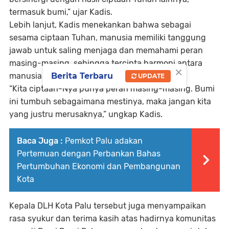
termasuk bumi,” ujar Kadis.
Lebih lanjut, Kadis menekankan bahwa sebagai
sesama ciptaan Tuhan, manusia memiliki tanggung
jawab untuk saling menjaga dan memahami peran
masing-masing, sehingga tercipta harmoni antara
×
manusia dan alam.
Berita Terbaru
UPDATE
“Kita ciptaan-Nya punya peran masing-masing. Bumi
ini tumbuh sebagaimana mestinya, maka jangan kita
yang justru merusaknya,” ungkap Kadis.
Baca Juga :
Pemkot Palu adakan
Pertemuan dengan Perbankan Bahas
Pertumbuhan Ekonomi dan Pembangunan
Kota
Kepala DLH Kota Palu tersebut juga menyampaikan
rasa syukur dan terima kasih atas hadirnya komunitas