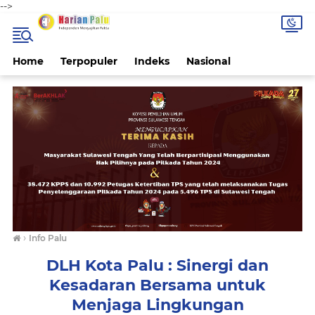
-->
Home
Terpopuler
Indeks
Nasional
›
Info Palu
DLH Kota Palu : Sinergi dan
Kesadaran Bersama untuk
Menjaga Lingkungan