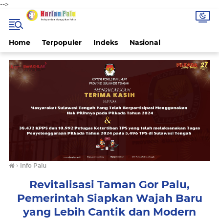
-->
Home
Terpopuler
Indeks
Nasional
›
Info Palu
Revitalisasi Taman Gor Palu,
Pemerintah Siapkan Wajah Baru
yang Lebih Cantik dan Modern