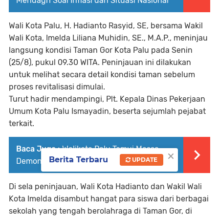
Mendagri Soal Inflasi dan Situasi Nasional
Wali Kota Palu, H. Hadianto Rasyid, SE, bersama Wakil
Wali Kota, Imelda Liliana Muhidin, SE., M.A.P., meninjau
langsung kondisi Taman Gor Kota Palu pada Senin
(25/8), pukul 09.30 WITA. Peninjauan ini dilakukan
untuk melihat secara detail kondisi taman sebelum
proses revitalisasi dimulai.
Turut hadir mendampingi, Plt. Kepala Dinas Pekerjaan
Umum Kota Palu Ismayadin, beserta sejumlah pejabat
terkait.
Baca Juga :
Walikota Palu Temui Massa
×
Berita Terbaru
UPDATE
Demonstran di depan Kantor DPRD Sulteng
Di sela peninjauan, Wali Kota Hadianto dan Wakil Wali
Kota Imelda disambut hangat para siswa dari berbagai
sekolah yang tengah berolahraga di Taman Gor, di