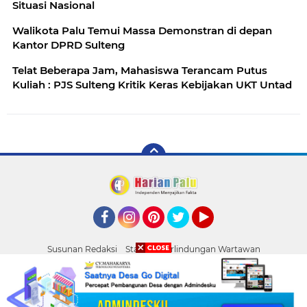
Situasi Nasional
Walikota Palu Temui Massa Demonstran di depan
Kantor DPRD Sulteng
Telat Beberapa Jam, Mahasiswa Terancam Putus
Kuliah : PJS Sulteng Kritik Keras Kebijakan UKT Untad
Facebook
Instagram
Pinterest
Twitter
YouTube
Susunan Redaksi
Standar Perlindungan Wartawan
Pasang Iklan
Tentang Kami
Pedoman Media Siber
Palu
Copyright ©
2026 HARIAN PALU