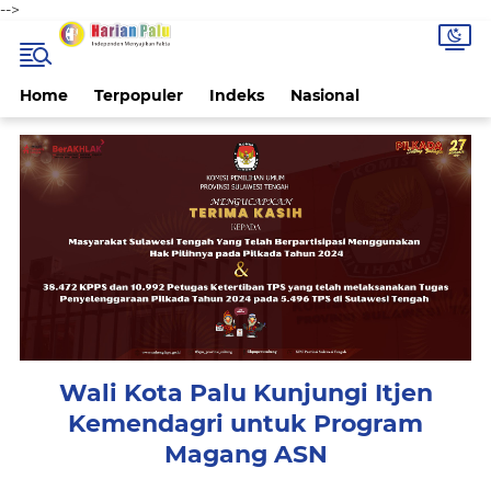
-->
Home
Terpopuler
Indeks
Nasional
Wali Kota Palu Kunjungi Itjen
Kemendagri untuk Program
Magang ASN