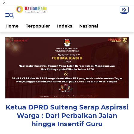
-->
Home
Terpopuler
Indeks
Nasional
Ketua DPRD Sulteng Serap Aspirasi
Warga : Dari Perbaikan Jalan
hingga Insentif Guru