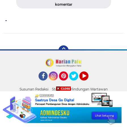
komentar
-
Facebook
Instagram
Pinterest
Twitter
YouTube
Susunan Redaksi
Standar Perlindungan Wartawan
Pasang Iklan
Tentang Kami
Pedoman Media Siber
Palu
Copyright ©
2026 HARIAN PALU