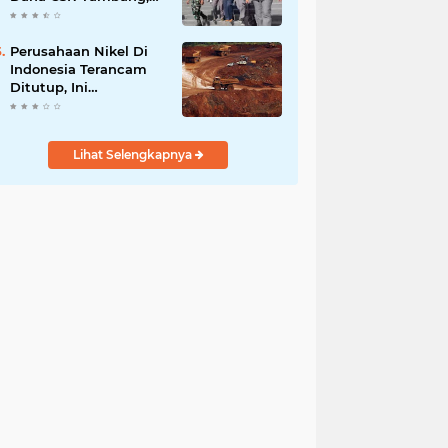
Sekdes Tamainusi Ikut
Terseret
Perusahaan Nikel Di
Indonesia Terancam
Ditutup, Ini
Pernyataan Luhut
Binsar Panjaiatan?
Lihat Selengkapnya