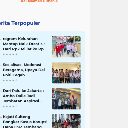
Ke Halaman Pilihan
rita Terpopuler
rogram Kelurahan
Mantap Naik Drastis :
Dari Rp2 Miliar ke Rp5
Miliar, Tiap Kelurahan
Terbaik Terima Rp500
Juta
Sosialisasi Moderasi
Beragama, Upaya Dai
Polri Cegah
Radikalisme di
Kalangan Pelajar Poso
Dari Palu ke Jakarta :
Ambo Dalle Jadi
Jembatan Aspirasi
Mahasiswa untuk Presiden
Kejati Sulteng
Bongkar Kasus Korupsi
Dana CSR Tambang,