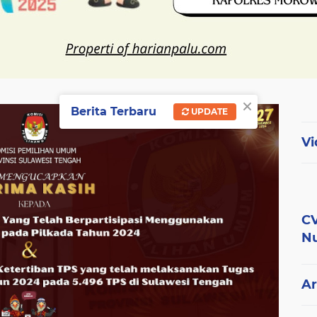
×
Berita Terbaru
UPDATE
Vi
CV
Nu
Ar