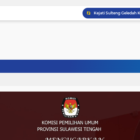
Musprov VIII Berlangsu