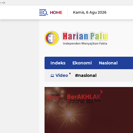
-->
HOME
Kamis
6 Agu 2026
Indeks
Ekonomi
Nasional
Video
nasional