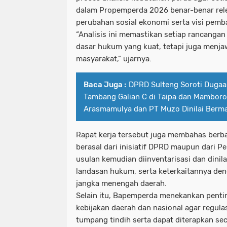
dalam Propemperda 2026 benar-benar rele
perubahan sosial ekonomi serta visi pem
“Analisis ini memastikan setiap rancangan
dasar hukum yang kuat, tetapi juga menj
masyarakat,” ujarnya.
Baca Juga :
DPRD Sulteng Soroti Dugaa
Tambang Galian C di Taipa dan Mamboro,
Arasmamulya dan PT Muzo Dinilai Berm
Rapat kerja tersebut juga membahas berba
berasal dari inisiatif DPRD maupun dari P
usulan kemudian diinventarisasi dan dinila
landasan hukum, serta keterkaitannya d
jangka menengah daerah.
Selain itu, Bapemperda menekankan pentin
kebijakan daerah dan nasional agar regulas
tumpang tindih serta dapat diterapkan seca