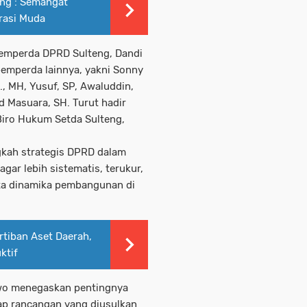
eng : Semangat
erasi Muda
pemperda DPRD Sulteng,
Dandi
emperda lainnya, yakni
Sonny
., MH
,
Yusuf, SP
,
Awaluddin,
d Masuara, SH
. Turut hadir
Biro Hukum Setda Sulteng
,
ngkah strategis DPRD dalam
gar lebih sistematis, terukur,
ta dinamika pembangunan di
tiban Aset Daerah,
ktif
wo
menegaskan pentingnya
iap rancangan yang diusulkan