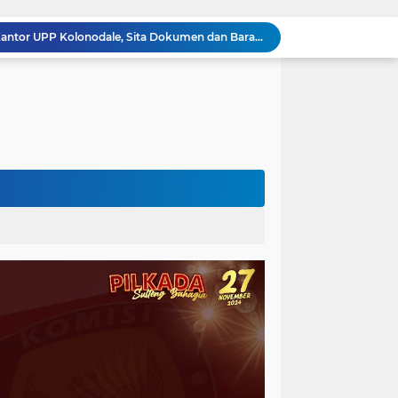
Tak Berkutik, Pencuri Puluhan Kilogram Ikan Laut di Torue Berakhir di Balik Jeruji
ng Ketat, Gufran Ajak Semua Pihak Bersatu
Razia Gabungan di Lapas Parigi, 12 WBP Positif Narkoba dan 7 Handphone Disita
Kejati Sulteng Geledah Kantor Bapenda Donggala dan Tambang PT KK, 32 Alat Berat Disita!
Kejati Sulteng Bongkar Kasus Korupsi Dana CSR Tambang, Sekdes Tamainusi Ikut Terseret
Polda Sulteng Bongkar Dugaan Penyalahgunaan 2.060 Liter BBM Subsidi di Morowali Utara
‎Jatam Dorong Propam Turun, Penanganan PETI Polres Parimo Jadi Pertanyaan Publik ‎
Silaturahmi Pimpinan APH di Sulteng : Kapolda dan Kejati Solid Perkuat Penegakan Hukum DiBumi Tadulako
Sidang Praperadilan, Hakim Tegaskan Penetapan Tersangka Kasus Pencabulan Anak di Buol Sah Secara Hukum
Kejati Sulteng Geledah Kantor UPP Kolonodale, Sita Dokumen dan Barang Bukti Elektronik Kasus Nikel PT. Cocoman