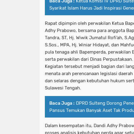
Baca Juga :
Ketua Komisi IV DPRD Sult
Syarikat Islam Harus Jadi Inspirasi Gen
Rapat dipimpin oleh perwakilan Ketua Ba
Adhy Prabowo
, bersama para anggota Bap
Tandra, ST
,
Hj. Wiwik Jumatul Rofi’ah, S.Ag
S.Sos., MPA
,
Hj. Winiar Hidayat
, dan
Mahfu
pula tenaga ahli Bapemperda, perwakilan
serta perwakilan dari
Dinas Perpustakaan
.
Kegiatan tersebut menjadi bagian dari la
menata arah perencanaan legislasi daerah a
dan selaras dengan kebutuhan hukum ser
Sulawesi Tengah.
Baca Juga :
DPRD Sulteng Dorong Pener
Pansus Temukan Banyak Aset Tak Produ
Dalam kesempatan itu,
Dandi Adhy Prabo
proses analisis kebutuhan perda agar set