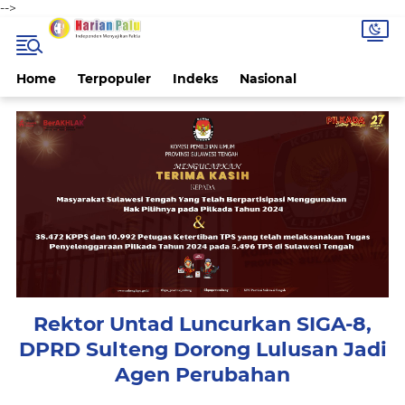
-->
Home
Terpopuler
Indeks
Nasional
Rektor Untad Luncurkan SIGA-8,
DPRD Sulteng Dorong Lulusan Jadi
Agen Perubahan