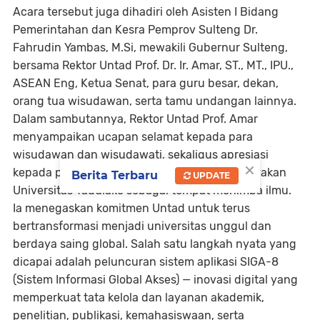
Acara tersebut juga dihadiri oleh
Asisten I Bidang
Pemerintahan dan Kesra Pemprov Sulteng Dr.
Fahrudin Yambas, M.Si
, mewakili Gubernur Sulteng,
bersama
Rektor Untad Prof. Dr. Ir. Amar, ST., MT., IPU.,
ASEAN Eng
, Ketua Senat, para guru besar, dekan,
orang tua wisudawan, serta tamu undangan lainnya.
Dalam sambutannya, Rektor Untad
Prof. Amar
menyampaikan ucapan selamat kepada para
wisudawan dan wisudawati, sekaligus apresiasi
×
kepada para orang tua yang telah mempercayakan
Berita Terbaru
UPDATE
Universitas Tadulako sebagai tempat menimba ilmu.
Ia menegaskan komitmen Untad untuk terus
bertransformasi menjadi universitas unggul dan
berdaya saing global. Salah satu langkah nyata yang
dicapai adalah
peluncuran sistem aplikasi SIGA-8
(Sistem Informasi Global Akses)
— inovasi digital yang
memperkuat tata kelola dan layanan akademik,
penelitian, publikasi, kemahasiswaan, serta