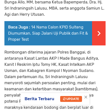
Bunga Allo, MM
, bersama
Ketua Bapemperda, Dra. Hj.
Sri Indraningsih Lalusu, MBA
, serta anggota
Samiun L.
Agi
dan
Herry Utusan
.
Baca Juga :
14 Nama Calon KPID Sulteng
Diumumkan, Siap Jalani Uji Publik dan Fit &
Proper Test
Rombongan diterima jajaran Polres Banggai, di
antaranya
Kasat Lantas AKP I Made Bangus Aditya
,
Kanit I Reskrim Iptu Tomy HK
,
Kasat Intelkam AKP
Usman
, dan
Kabagren Kompol I Nyoman Sudano
.
Dalam pertemuan itu,
Sri Indraningsih Lalusu
menyoroti sejumlah persoalan penting, mulai dari
keamanan dan ketertiban masyarakat (kamtibmas)
,
×
penyalahgunaan narkotika
, hingga
menurunnya
Berita Terbaru
UPDATE
potensi Pendapatan Asli Daerah (PAD)
akibat
maraknya kendaraan bodong dan berplat luar
di