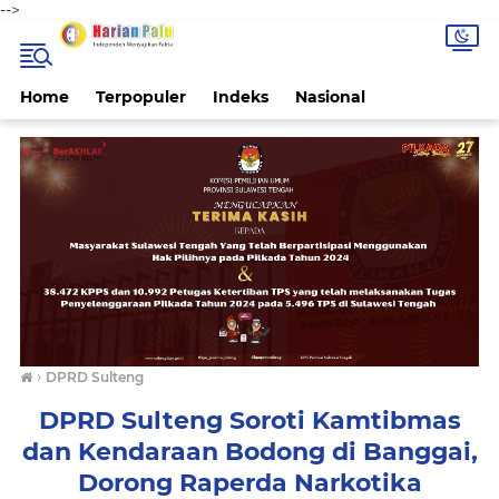
-->
Home
Terpopuler
Indeks
Nasional
›
DPRD Sulteng
DPRD Sulteng Soroti Kamtibmas
dan Kendaraan Bodong di Banggai,
Dorong Raperda Narkotika