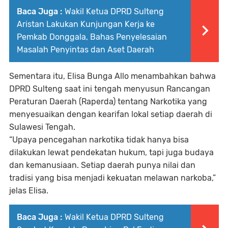
Baca Juga :
Wakil Ketua DPRD Sulteng
Aristan Lakukan Kunjungan Kerja ke
Pemkab Donggala, Bahas Penyelesaian
Masalah Penyintas dan Aset Daerah
Sementara itu,
Elisa Bunga Allo
menambahkan bahwa
DPRD Sulteng saat ini tengah menyusun
Rancangan
Peraturan Daerah (Raperda) tentang Narkotika
yang
menyesuaikan dengan
kearifan lokal
setiap daerah di
Sulawesi Tengah.
“Upaya pencegahan narkotika tidak hanya bisa
dilakukan lewat pendekatan hukum, tapi juga budaya
dan kemanusiaan. Setiap daerah punya nilai dan
tradisi yang bisa menjadi kekuatan melawan narkoba,”
jelas Elisa.
Baca Juga :
Wakil Ketua DPRD Sulteng