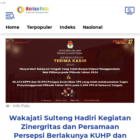
-->
Home
Terpopuler
Indeks
Nasional
›
Info Palu
Wakajati Sulteng Hadiri Kegiatan
Zinergritas dan Persamaan
Persepsi Berlakunya KUHP dan