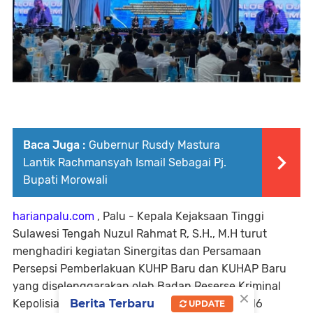
Baca Juga :
Gubernur Rusdy Mastura
Lantik Rachmansyah Ismail Sebagai Pj.
Bupati Morowali
harianpalu.com
, Palu - Kepala Kejaksaan Tinggi
Sulawesi Tengah Nuzul Rahmat R, S.H., M.H turut
menghadiri kegiatan Sinergitas dan Persamaan
Persepsi Pemberlakuan KUHP Baru dan KUHAP Baru
yang diselenggarakan oleh Badan Reserse Kriminal
×
Berita Terbaru
Kepolisian Negara Republik Indonesia. Selasa,16
UPDATE