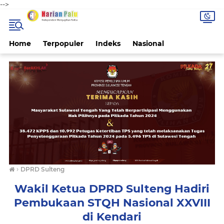
-->
Home
Terpopuler
Indeks
Nasional
›
DPRD Sulteng
Wakil Ketua DPRD Sulteng Hadiri
Pembukaan STQH Nasional XXVIII
di Kendari