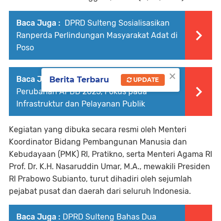
Baca Juga :
DPRD Sulteng Sosialisasikan
Ranperda Perlindungan Masyarakat Adat di
Poso
×
Baca Juga :
DPRD Sulteng Sahkan
Berita Terbaru
UPDATE
Perubahan APBD 2025, Fokus pada
Infrastruktur dan Pelayanan Publik
Kegiatan yang dibuka secara resmi oleh Menteri
Koordinator Bidang Pembangunan Manusia dan
Kebudayaan (PMK) RI, Pratikno, serta Menteri Agama RI
Prof. Dr. K.H. Nasaruddin Umar, M.A., mewakili Presiden
RI Prabowo Subianto, turut dihadiri oleh sejumlah
pejabat pusat dan daerah dari seluruh Indonesia.
Baca Juga :
DPRD Sulteng Bahas Dua