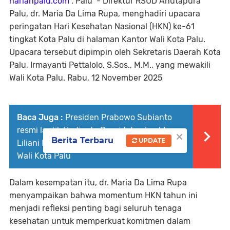
harianpalu.com
, Palu - Direktur RSUD Anutapura
Palu, dr. Maria Da Lima Rupa, menghadiri upacara
peringatan Hari Kesehatan Nasional (HKN) ke-61
tingkat Kota Palu di halaman Kantor Wali Kota Palu.
Upacara tersebut dipimpin oleh Sekretaris Daerah Kota
Palu, Irmayanti Pettalolo, S.Sos., M.M., yang mewakili
Wali Kota Palu. Rabu, 12 November 2025
Baca Juga :
Presiden Prabowo Subianto
resmi lantik Hadianto Rasyid dan Imelda
×
Berita Terbaru
UPDATE
Liliani Muhidin Sebagai Wali Kota dan Wakil
Wali Kota Palu
Dalam kesempatan itu, dr. Maria Da Lima Rupa
menyampaikan bahwa momentum HKN tahun ini
menjadi refleksi penting bagi seluruh tenaga
kesehatan untuk memperkuat komitmen dalam