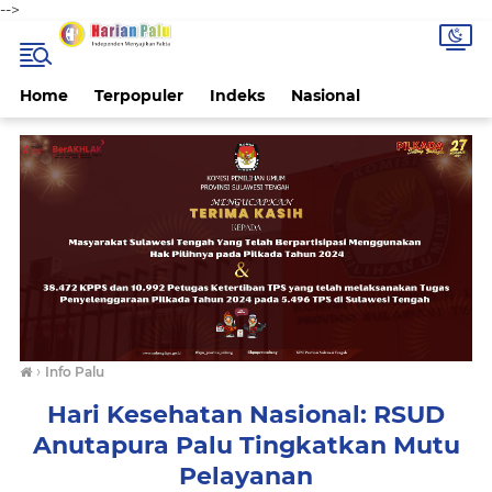
-->
Home
Terpopuler
Indeks
Nasional
›
Info Palu
Hari Kesehatan Nasional: RSUD
Anutapura Palu Tingkatkan Mutu
Pelayanan