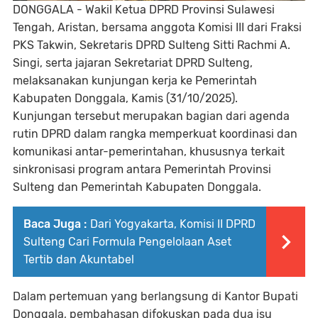
DONGGALA -
Wakil Ketua DPRD Provinsi Sulawesi
Tengah,
Aristan
, bersama anggota Komisi III dari Fraksi
PKS
Takwin
, Sekretaris DPRD Sulteng
Sitti Rachmi A.
Singi
, serta jajaran Sekretariat DPRD Sulteng,
melaksanakan
kunjungan kerja ke Pemerintah
Kabupaten Donggala
, Kamis (31/10/2025).
Kunjungan tersebut merupakan bagian dari agenda
rutin DPRD dalam rangka memperkuat koordinasi dan
komunikasi antar-pemerintahan, khususnya terkait
sinkronisasi program antara
Pemerintah Provinsi
Sulteng dan Pemerintah Kabupaten Donggala
.
Baca Juga :
Dari Yogyakarta, Komisi II DPRD
Sulteng Cari Formula Pengelolaan Aset
Tertib dan Akuntabel
Dalam pertemuan yang berlangsung di Kantor Bupati
Donggala, pembahasan difokuskan pada dua isu