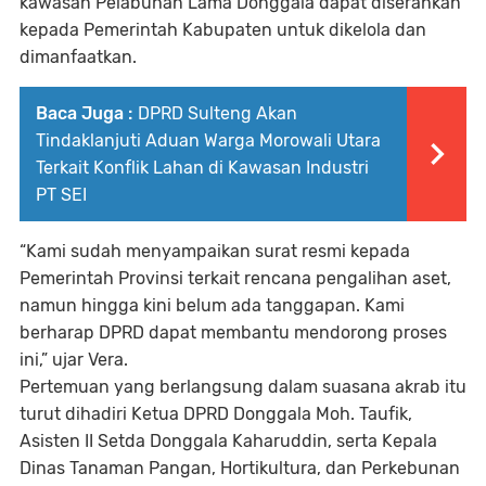
kawasan Pelabuhan Lama Donggala dapat diserahkan
kepada Pemerintah Kabupaten untuk dikelola dan
dimanfaatkan.
Baca Juga :
DPRD Sulteng Akan
Tindaklanjuti Aduan Warga Morowali Utara
Terkait Konflik Lahan di Kawasan Industri
PT SEI
“Kami sudah menyampaikan surat resmi kepada
Pemerintah Provinsi terkait rencana pengalihan aset,
namun hingga kini belum ada tanggapan. Kami
berharap DPRD dapat membantu mendorong proses
ini,” ujar Vera.
Pertemuan yang berlangsung dalam suasana akrab itu
turut dihadiri
Ketua DPRD Donggala Moh. Taufik
,
Asisten II Setda Donggala Kaharuddin
, serta
Kepala
Dinas Tanaman Pangan, Hortikultura, dan Perkebunan