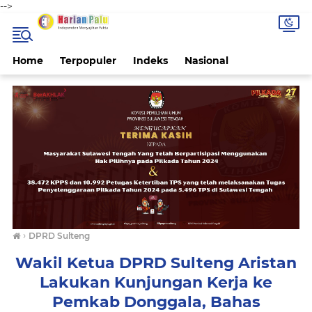
-->
Home
Terpopuler
Indeks
Nasional
›
DPRD Sulteng
Wakil Ketua DPRD Sulteng Aristan
Lakukan Kunjungan Kerja ke
Pemkab Donggala, Bahas