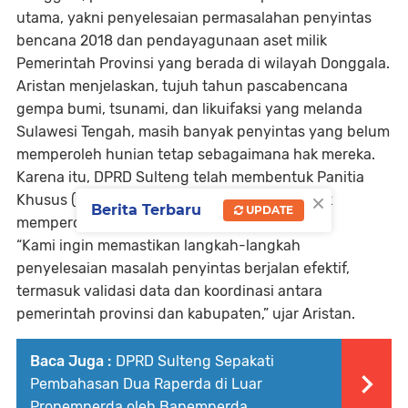
utama, yakni
penyelesaian permasalahan penyintas
bencana 2018
dan
pendayagunaan aset milik
Pemerintah Provinsi yang berada di wilayah Donggala
.
Aristan menjelaskan, tujuh tahun pascabencana
gempa bumi, tsunami, dan likuifaksi yang melanda
Sulawesi Tengah, masih banyak penyintas yang belum
memperoleh hunian tetap sebagaimana hak mereka.
Karena itu, DPRD Sulteng telah membentuk
Panitia
×
Khusus (Pansus) Penyelesaian Bencana
untuk
Berita Terbaru
UPDATE
mempercepat proses penanganan.
“Kami ingin memastikan langkah-langkah
penyelesaian masalah penyintas berjalan efektif,
termasuk validasi data dan koordinasi antara
pemerintah provinsi dan kabupaten,” ujar Aristan.
Baca Juga :
DPRD Sulteng Sepakati
Pembahasan Dua Raperda di Luar
Propemperda oleh Bapemperda