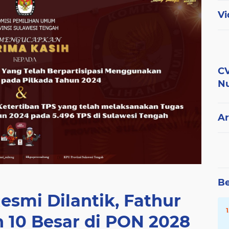
Vi
CV
Nu
Ar
Be
esmi Dilantik, Fathur
 10 Besar di PON 2028