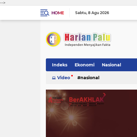
-->
HOME
Sabtu
8 Agu 2026
Indeks
Ekonomi
Nasional
Video
nasional