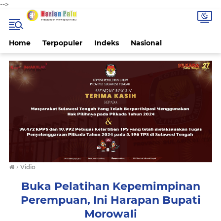
-->
Home
Terpopuler
Indeks
Nasional
›
Vidio
Buka Pelatihan Kepemimpinan
Perempuan, Ini Harapan Bupati
Morowali