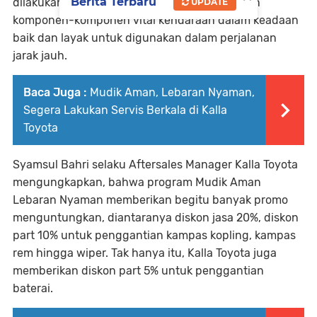
Berita Terbaru
dilakukan pemeriksaaan sekaligus memastikan
UPDATE
komponen-komponen vital kendaraan dalam keadaan
baik dan layak untuk digunakan dalam perjalanan
jarak jauh.
Baca Juga :
Mudik Aman, Lebaran Nyaman,
Segera Lakukan Servis Berkala di Kalla
Toyota
Syamsul Bahri selaku Aftersales Manager Kalla Toyota
mengungkapkan, bahwa program Mudik Aman
Lebaran Nyaman memberikan begitu banyak promo
menguntungkan, diantaranya diskon jasa 20%, diskon
part 10% untuk penggantian kampas kopling, kampas
rem hingga wiper. Tak hanya itu, Kalla Toyota juga
memberikan diskon part 5% untuk penggantian
baterai.