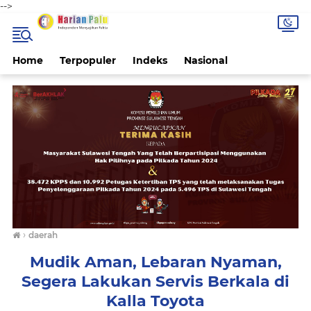
-->
Home
Terpopuler
Indeks
Nasional
›
daerah
Mudik Aman, Lebaran Nyaman,
Segera Lakukan Servis Berkala di
Kalla Toyota