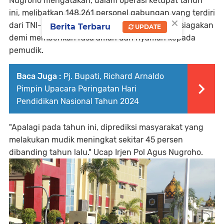
Nugroho mengatakan, dalam operasi ketupat tahun
ini, melibatkan 148.261 personel gabungan yang terdiri
×
dari TNI-Polri dan stakeholder lainnya yang disiagakan
Berita Terbaru
UPDATE
demi memberikan rasa aman dan nyaman kepada
pemudik.
Baca Juga :
Pj. Bupati, Richard Arnaldo
Pimpin Upacara Peringatan Hari
Pendidikan Nasional Tahun 2024
"Apalagi pada tahun ini, diprediksi masyarakat yang
melakukan mudik meningkat sekitar 45 persen
dibanding tahun lalu." Ucap Irjen Pol Agus Nugroho.