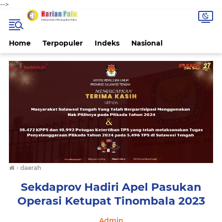
-->
Home
Terpopuler
Indeks
Nasional
›
daerah
Sekdaprov Hadiri Apel Pasukan
Operasi Ketupat Tinombala 2023
Admin