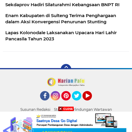
Sekdaprov Hadiri Silaturahmi Kebangsaan BNPT RI
Enam Kabupaten di Sulteng Terima Penghargaan
dalam Aksi Konvergensi Penurunan Stunting
Lapas Kolonodale Laksanakan Upacara Hari Lahir
Pancasila Tahun 2023
Facebook
Instagram
Pinterest
Twitter
YouTube
Susunan Redaksi
Standar Perlindungan Wartawan
Pasang Iklan
Tentang Kami
Pedoman Media Siber
Palu
Copyright ©
2026 HARIAN PALU