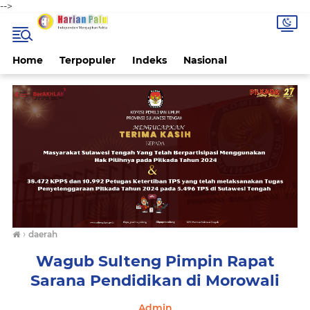
-->
Home
Terpopuler
Indeks
Nasional
›
daerah
Wagub Sulteng Pimpin Rapat
Sarana Pendidikan di Morowali
Admin