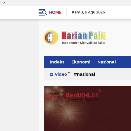
-->
HOME
Kamis
6 Agu 2026
Indeks
Ekonomi
Nasional
Video
nasional