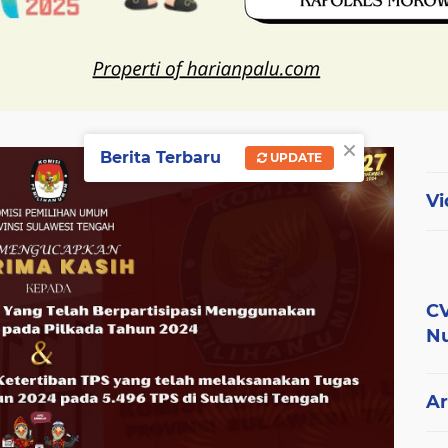
×
Berita Terbaru
UPDATE
Vi
CV
Nu
Ar