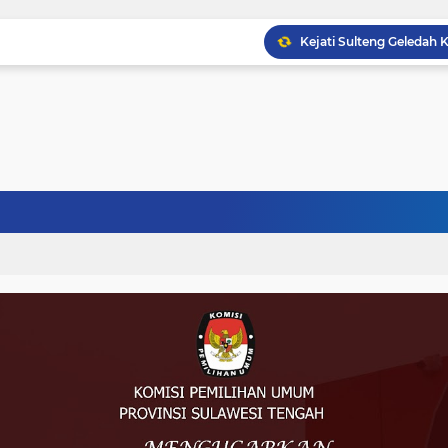
Musprov VIII Berlangsu