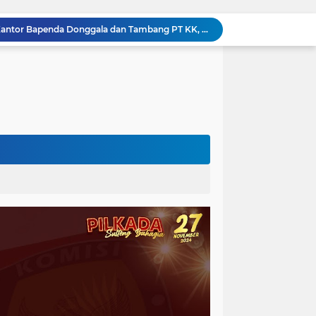
Kejati Sulteng Geledah Kantor Bapenda Donggala dan Tambang PT KK, 32 Alat Berat Disita!
Kejati Sulteng Bongkar Kasus Korupsi Dana CSR Tambang, Sekdes Tamainusi Ikut Terseret
Polda Sulteng Bongkar Dugaan Penyalahgunaan 2.060 Liter BBM Subsidi di Morowali Utara
‎Jatam Dorong Propam Turun, Penanganan PETI Polres Parimo Jadi Pertanyaan Publik ‎
Silaturahmi Pimpinan APH di Sulteng : Kapolda dan Kejati Solid Perkuat Penegakan Hukum DiBumi Tadulako
Sidang Praperadilan, Hakim Tegaskan Penetapan Tersangka Kasus Pencabulan Anak di Buol Sah Secara Hukum
Kejati Sulteng Geledah Kantor UPP Kolonodale, Sita Dokumen dan Barang Bukti Elektronik Kasus Nikel PT. Cocoman
Tak Berkutik, Pencuri Puluhan Kilogram Ikan Laut di Torue Berakhir di Balik Jeruji
ng Ketat, Gufran Ajak Semua Pihak Bersatu
Razia Gabungan di Lapas Parigi, 12 WBP Positif Narkoba dan 7 Handphone Disita