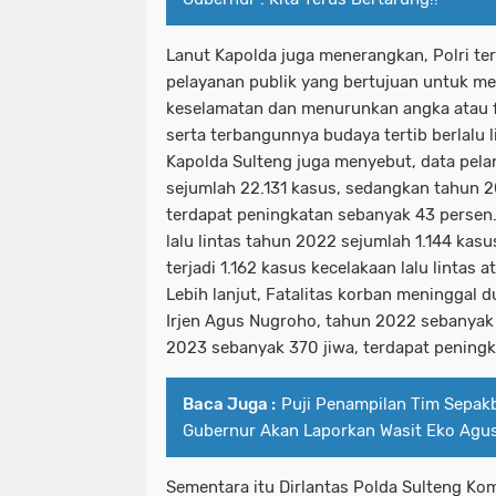
Lanut Kapolda juga menerangkan, Polri te
pelayanan publik yang bertujuan untuk me
keselamatan dan menurunkan angka atau f
serta terbangunnya budaya tertib berlalu l
Kapolda Sulteng juga menyebut, data pela
sejumlah 22.131 kasus, sedangkan tahun 2
terdapat peningkatan sebanyak 43 persen
lalu lintas tahun 2022 sejumlah 1.144 ka
terjadi 1.162 kasus kecelakaan lalu lintas a
Lebih lanjut, Fatalitas korban meninggal d
Irjen Agus Nugroho, tahun 2022 sebanyak
2023 sebanyak 370 jiwa, terdapat peningk
Baca Juga :
Puji Penampilan Tim Sepakb
Gubernur Akan Laporkan Wasit Eko Agus
Sementara itu Dirlantas Polda Sulteng Ko