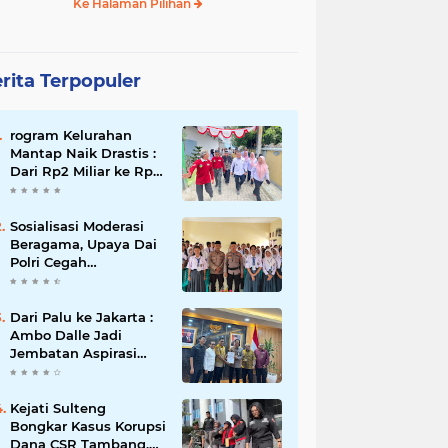
Ke Halaman Pilihan
rita Terpopuler
rogram Kelurahan
Mantap Naik Drastis :
Dari Rp2 Miliar ke Rp5
Miliar, Tiap Kelurahan
Terbaik Terima Rp500
Juta
Sosialisasi Moderasi
Beragama, Upaya Dai
Polri Cegah
Radikalisme di
Kalangan Pelajar Poso
Dari Palu ke Jakarta :
Ambo Dalle Jadi
Jembatan Aspirasi
Mahasiswa untuk Presiden
Kejati Sulteng
Bongkar Kasus Korupsi
Dana CSR Tambang,