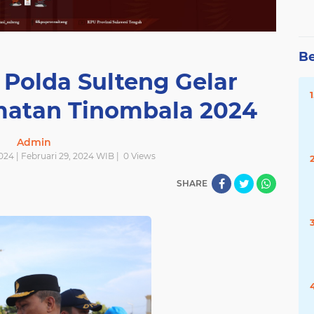
Be
 Polda Sulteng Gelar
matan Tinombala 2024
Admin
024 | Februari 29, 2024 WIB |
0
Views
SHARE