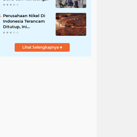
Sekdes Tamainusi Ikut
Terseret
Perusahaan Nikel Di
Indonesia Terancam
Ditutup, Ini
Pernyataan Luhut
Binsar Panjaiatan?
Lihat Selengkapnya