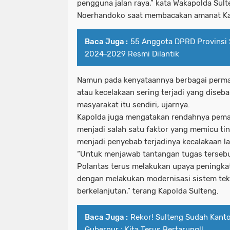
pengguna jalan raya,” kata Wakapolda Sult
Noerhandoko saat membacakan amanat Ka
Baca Juga :
55 Anggota DPRD Provinsi 
2024-2029 Resmi Dilantik
Namun pada kenyataannya berbagai permas
atau kecelakaan sering terjadi yang diseba
masyarakat itu sendiri, ujarnya.
Kapolda juga mengatakan rendahnya pemah
menjadi salah satu faktor yang memicu ti
menjadi penyebab terjadinya kecalakaan lal
“Untuk menjawab tantangan tugas tersebu
Polantas terus melakukan upaya peningkat
dengan melakukan modernisasi sistem tek
berkelanjutan,” terang Kapolda Sulteng.
Baca Juga :
Rekor! Sulteng Sudah Kant
Gubernur : Kita Terus Bertarung!!