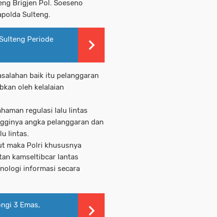
eng Brigjen Pol. Soeseno
polda Sulteng.
Sulteng Periode
alahan baik itu pelanggaran
bkan oleh kelalaian
aman regulasi lalu lintas
ngginya angka pelanggaran dan
u lintas.
t maka Polri khususnya
an kamseltibcar lantas
nologi informasi secara
ongi 3 Emas,