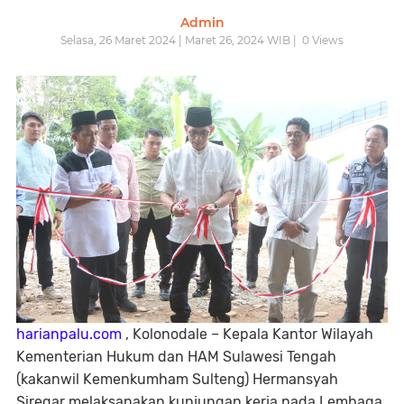
Admin
Selasa, 26 Maret 2024 | Maret 26, 2024 WIB |
0
Views
harianpalu.com
, Kolonodale – Kepala Kantor Wilayah
Kementerian Hukum dan HAM Sulawesi Tengah
(kakanwil Kemenkumham Sulteng) Hermansyah
Siregar melaksanakan kunjungan kerja pada Lembaga