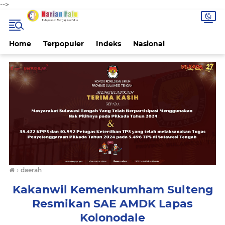
-->
Home
Terpopuler
Indeks
Nasional
›
daerah
Kakanwil Kemenkumham Sulteng
Resmikan SAE AMDK Lapas
Kolonodale