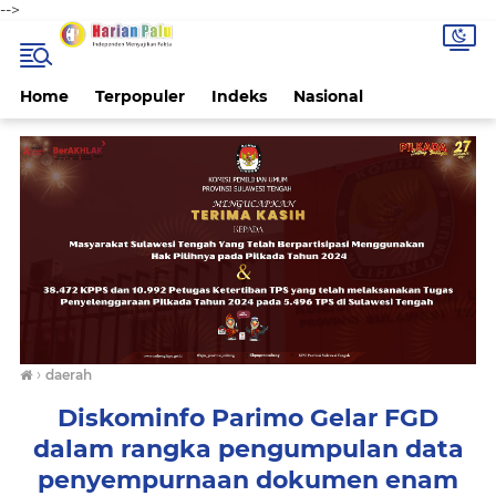
-->
Home
Terpopuler
Indeks
Nasional
›
daerah
Diskominfo Parimo Gelar FGD
dalam rangka pengumpulan data
penyempurnaan dokumen enam