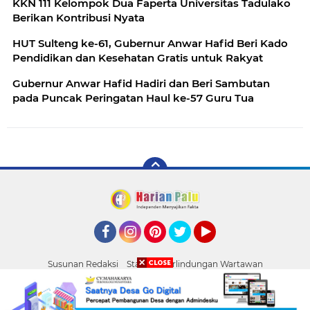
KKN 111 Kelompok Dua Faperta Universitas Tadulako
Berikan Kontribusi Nyata
HUT Sulteng ke-61, Gubernur Anwar Hafid Beri Kado
Pendidikan dan Kesehatan Gratis untuk Rakyat
Gubernur Anwar Hafid Hadiri dan Beri Sambutan
pada Puncak Peringatan Haul ke-57 Guru Tua
Facebook
Instagram
Pinterest
Twitter
YouTube
Susunan Redaksi
Standar Perlindungan Wartawan
Pasang Iklan
Tentang Kami
Pedoman Media Siber
Palu
Copyright ©
2026 HARIAN PALU