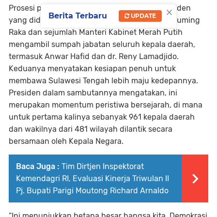
×
Prosesi pelantikan berlangsung khidmat. Presiden
Berita Terbaru
UPDATE
yang didampingi Wakil Presiden, Gibran Rakabuming
Raka dan sejumlah Manteri Kabinet Merah Putih
mengambil sumpah jabatan seluruh kepala daerah,
termasuk Anwar Hafid dan dr. Reny Lamadjido.
Keduanya menyatakan kesiapan penuh untuk
membawa Sulawesi Tengah lebih maju kedepannya.
Presiden dalam sambutannya mengatakan, ini
merupakan momentum peristiwa bersejarah, di mana
untuk pertama kalinya sebanyak 961 kepala daerah
dan wakilnya dari 481 wilayah dilantik secara
bersamaan oleh Kepala Negara.
Baca Juga :
Tim Dirtjen Inspektorat
Kemendagri RI, Evaluasi Kinerja Triwulan II
Pj. Bupati Parigi Moutong Richard Arnaldo
“Ini menunjukkan betapa besar bangsa kita. Demokrasi