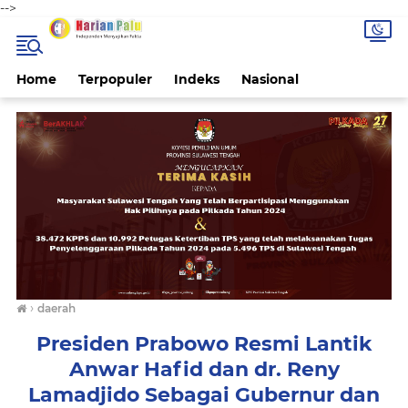
-->
Home
Terpopuler
Indeks
Nasional
›
daerah
Presiden Prabowo Resmi Lantik
Anwar Hafid dan dr. Reny
Lamadjido Sebagai Gubernur dan