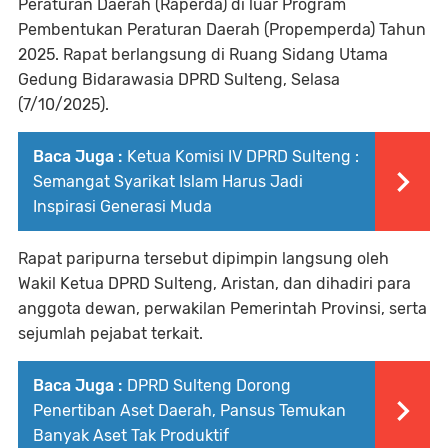
Peraturan Daerah (Raperda) di luar Program
Pembentukan Peraturan Daerah (Propemperda) Tahun
2025. Rapat berlangsung di Ruang Sidang Utama
Gedung Bidarawasia DPRD Sulteng, Selasa
(7/10/2025).
Baca Juga :
Ketua Komisi IV DPRD Sulteng :
Semangat Syarikat Islam Harus Jadi
Inspirasi Generasi Muda
Rapat paripurna tersebut dipimpin langsung oleh
Wakil Ketua DPRD Sulteng, Aristan
, dan dihadiri para
anggota dewan, perwakilan Pemerintah Provinsi, serta
sejumlah pejabat terkait.
Baca Juga :
DPRD Sulteng Dorong
Penertiban Aset Daerah, Pansus Temukan
Banyak Aset Tak Produktif