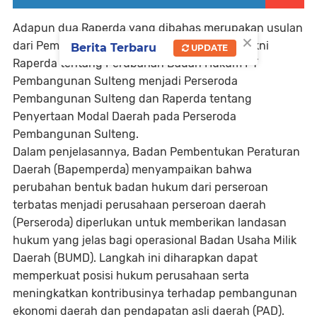
Adapun dua Raperda yang dibahas merupakan usulan
×
dari Pemerintah Provinsi Sulawesi Tengah, yakni
Berita Terbaru
UPDATE
Raperda tentang Perubahan Badan Hukum PT
Pembangunan Sulteng menjadi Perseroda
Pembangunan Sulteng
dan
Raperda tentang
Penyertaan Modal Daerah pada Perseroda
Pembangunan Sulteng
.
Dalam penjelasannya, Badan Pembentukan Peraturan
Daerah (Bapemperda) menyampaikan bahwa
perubahan bentuk badan hukum dari perseroan
terbatas menjadi perusahaan perseroan daerah
(Perseroda) diperlukan untuk memberikan
landasan
hukum yang jelas bagi operasional Badan Usaha Milik
Daerah (BUMD)
. Langkah ini diharapkan dapat
memperkuat posisi hukum perusahaan serta
meningkatkan kontribusinya terhadap pembangunan
ekonomi daerah dan pendapatan asli daerah (PAD).