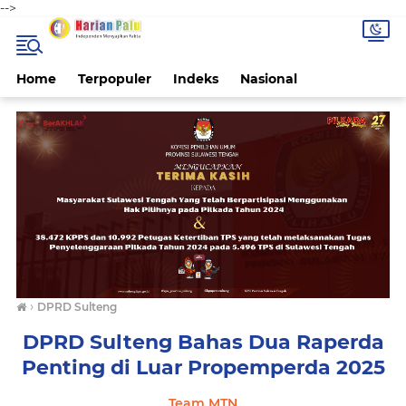
-->
Home
Terpopuler
Indeks
Nasional
›
DPRD Sulteng
DPRD Sulteng Bahas Dua Raperda
Penting di Luar Propemperda 2025
Team MTN