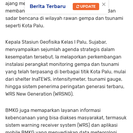
×
ajang memperkuat kolaborasi dalam upaya
Berita Terbaru
UPDATE
membangun masyarakat yang lebih tangguh dan
sadar bencana di wilayah rawan gempa dan tsunami
seperti Kota Palu.
Kepala Stasiun Geofisika Kelas I Palu, Sujabar,
menyampaikan sejumlah agenda strategis dalam
kesempatan tersebut. Ia melaporkan perkembangan
instalasi perangkat monitoring gempa dan tsunami
yang telah terpasang di berbagai titik Kota Palu, mulai
dari shelter InaTEWS, intensitymeter, tsunami gauge,
hingga sistem penerima peringatan generasi terbaru,
WRS New Generation (WRSNG).
BMKG juga memaparkan layanan informasi
kebencanaan yang bisa diakses masyarakat, termasuk
sistem
warning receiver system
(WRS) dan aplikasi
mobile BMKG yang menyediakan data meteorologi,