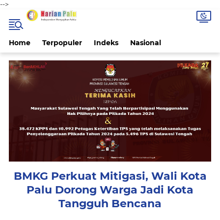
-->
Home
Terpopuler
Indeks
Nasional
BMKG Perkuat Mitigasi, Wali Kota
Palu Dorong Warga Jadi Kota
Tangguh Bencana