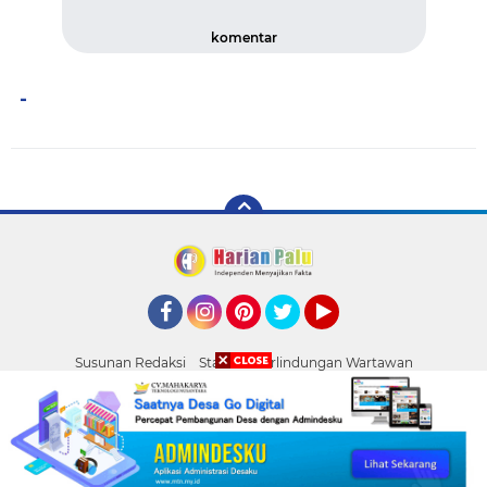
komentar
-
Facebook
Instagram
Pinterest
Twitter
YouTube
Susunan Redaksi
Standar Perlindungan Wartawan
Pasang Iklan
Tentang Kami
Pedoman Media Siber
Palu
Copyright ©
2026 HARIAN PALU