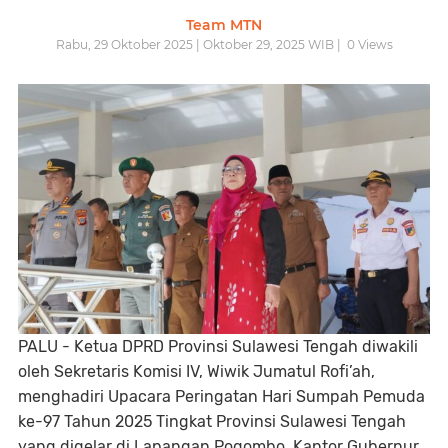
Team MTN
Rabu, 29 Oktober 2025 | Oktober 29, 2025 WIB |
0
Views
PALU -
Ketua DPRD Provinsi Sulawesi Tengah diwakili
oleh
Sekretaris Komisi IV, Wiwik Jumatul Rofi’ah
,
menghadiri
Upacara Peringatan Hari Sumpah Pemuda
ke-97 Tahun 2025 Tingkat Provinsi Sulawesi Tengah
yang digelar di Lapangan Pogombo, Kantor Gubernur