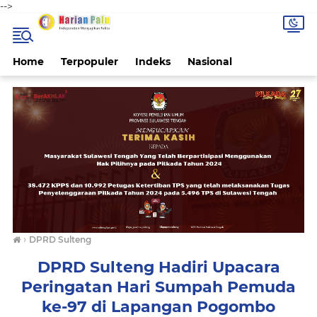
-->
Home
Terpopuler
Indeks
Nasional
›
DPRD Sulteng
DPRD Sulteng Hadiri Upacara
Peringatan Hari Sumpah Pemuda
ke-97 di Lapangan Pogombo