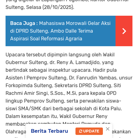
Sulteng,
Selasa (28/10/2025)
.
Baca Juga :
Mahasiswa Morowali Gelar Aksi
di DPRD Sulteng, Ambo Dalle Terima
Aspirasi Soal Reformasi Agraria
Upacara tersebut dipimpin langsung oleh
Wakil
Gubernur Sulteng, dr. Reny A. Lamadjido
, yang
bertindak sebagai inspektur upacara. Hadir pula
Asisten I Pemprov Sulteng, Dr. Fanrudin Yambas
, unsur
Forkopimda Sulteng
,
Sekretaris DPRD Sulteng, Siti
Rachmi Amir Singi, S.Sos., M.Si
, para kepala OPD
lingkup Pemprov Sulteng, serta perwakilan siswa-
siswi SMA/SMK dari berbagai sekolah di Kota Palu.
Dalam kesempatan itu, Wakil Gubernur Reny
membacakan sambutan
Menteri Pemuda dan
×
Berita Terbaru
Olahraga (Menpora) RI, Erick Thohir
, yang menekankan
UPDATE