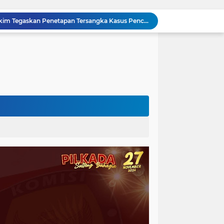
Sidang Praperadilan, Hakim Tegaskan Penetapan Tersangka Kasus Pencabulan Anak di Buol Sah Secara Hukum
Kejati Sulteng Geledah Kantor UPP Kolonodale, Sita Dokumen dan Barang Bukti Elektronik Kasus Nikel PT. Cocoman
Tak Berkutik, Pencuri Puluhan Kilogram Ikan Laut di Torue Berakhir di Balik Jeruji
ng Ketat, Gufran Ajak Semua Pihak Bersatu
Razia Gabungan di Lapas Parigi, 12 WBP Positif Narkoba dan 7 Handphone Disita
Kejati Sulteng Geledah Kantor Bapenda Donggala dan Tambang PT KK, 32 Alat Berat Disita!
Kejati Sulteng Bongkar Kasus Korupsi Dana CSR Tambang, Sekdes Tamainusi Ikut Terseret
Diduga Korupsi Pajak Tambang: Eks Kepala Bapenda Donggala Jadi Tersangka
Pemprov Sulteng Siap Hadapi Hadapi Gugatan JATAM: Tegaskan Pengawasan Lingkungan Sesuai Aturan Perundang-undangan
Silaturahmi Pimpinan APH di Sulteng : Kapolda dan Kejati Solid Perkuat Penegakan Hukum DiBumi Tadulako