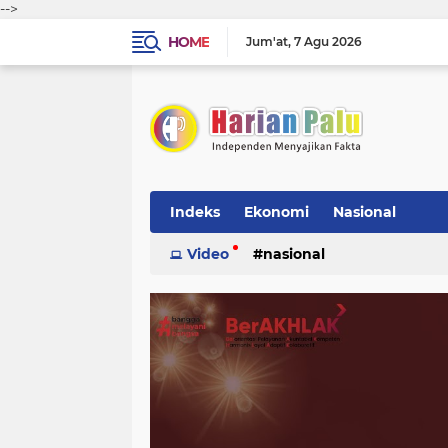
-->
HOME
Jum'at
7 Agu 2026
Indeks
Ekonomi
Nasional
Video
nasional