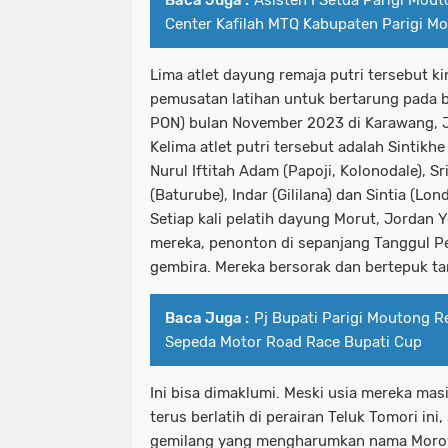
Baca Juga :
Asisten I Setda Parigi Mou
Center Kafilah MTQ Kabupaten Parigi M
Lima atlet dayung remaja putri tersebut k
pemusatan latihan untuk bertarung pada b
PON) bulan November 2023 di Karawang, 
Kelima atlet putri tersebut adalah Sintikh
Nurul Iftitah Adam (Papoji, Kolonodale), Sr
(Baturube), Indar (Gililana) dan Sintia (Lond
Setiap kali pelatih dayung Morut, Jordan
mereka, penonton di sepanjang Tanggul 
gembira. Mereka bersorak dan bertepuk ta
Baca Juga :
Pj Bupati Parigi Moutong 
Sepeda Motor Road Race Bupati Cup
Ini bisa dimaklumi. Meski usia mereka mas
terus berlatih di perairan Teluk Tomori in
gemilang yang mengharumkan nama Morow