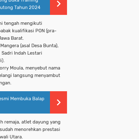
tong Buka Training
outong Tahun 2024
ini tengah mengikuti
abak kualifikasi PON (pra-
Jawa Barat.
e Mangera (asal Desa Bunta),
i Sadri Indah Lestari
i).
 Yorry Moula, menyebut nama
Pelangi langsung menyambut
ngan.
Resmi Membuka Balap
ih remaja, atlet dayung yang
i, sudah menorehkan prestasi
ali Utara.