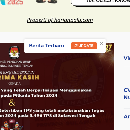
×
Berita Terbaru
UPDATE
Vi
CV
Nu
Ar