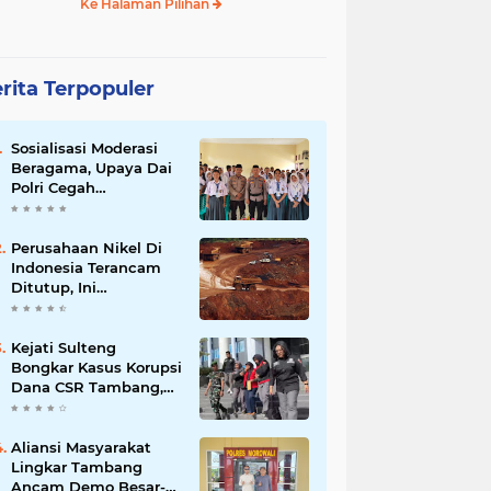
Ke Halaman Pilihan
rita Terpopuler
Sosialisasi Moderasi
Beragama, Upaya Dai
Polri Cegah
Radikalisme di
Kalangan Pelajar Poso
Perusahaan Nikel Di
Indonesia Terancam
Ditutup, Ini
Pernyataan Luhut
Binsar Panjaiatan?
Kejati Sulteng
Bongkar Kasus Korupsi
Dana CSR Tambang,
Sekdes Tamainusi Ikut
Terseret
Aliansi Masyarakat
Lingkar Tambang
Ancam Demo Besar-