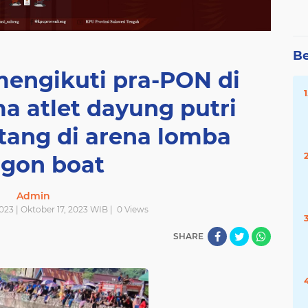
Be
mengikuti pra-PON di
ma atlet dayung putri
ntang di arena lomba
agon boat
Admin
023 | Oktober 17, 2023 WIB |
0
Views
SHARE