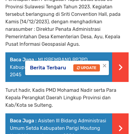
Provinsi Sulawesi Tengah Tahun 2023. Kegiatan
tersebut berlangsung di Sriti Convention Hall, pada
Kamis (14/12/2023), dengan menghadirkan
narasumber : Direktur Penata Administrasi
Pemerintahan Desa Kementerian Desa, Ayu, Kepala
Pusat Informasi Geospasial Agus.
Baca Juga :
MUSREMBANG RPJPD
×
Kabupaten Parigi Moutong Tahun 2025-
Berita Terbaru
UPDATE
2045
Turut hadir, Kadis PMD Mohamad Nadir serta Para
Kepala Perangkat Daerah Lingkup Provinsi dan
Kab/Kota se Sulteng.
Baca Juga :
Asisten III Bidang Administrasi
Umum Setda Kabupaten Parigi Moutong