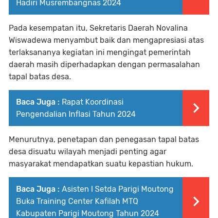
Hadiri Musrembangnas 2024
Pada kesempatan itu, Sekretaris Daerah Novalina
Wiswadewa menyambut baik dan mengapresiasi atas
terlaksananya kegiatan ini mengingat pemerintah
daerah masih diperhadapkan dengan permasalahan
tapal batas desa.
Baca Juga :
Rapat Koordinasi
Pengendalian Inflasi Tahun 2024
Menurutnya, penetapan dan penegasan tapal batas
desa disuatu wilayah menjadi penting agar
masyarakat mendapatkan suatu kepastian hukum.
Baca Juga :
Asisten I Setda Parigi Moutong
Buka Training Center Kafilah MTQ
Kabupaten Parigi Moutong Tahun 2024