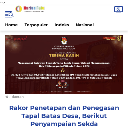
-->
Home
Terpopuler
Indeks
Nasional
›
daerah
Rakor Penetapan dan Penegasan
Tapal Batas Desa, Berikut
Penyampaian Sekda