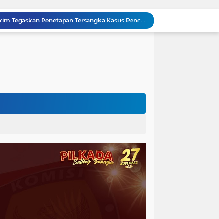
Sidang Praperadilan, Hakim Tegaskan Penetapan Tersangka Kasus Pencabulan Anak di Buol Sah Secara Hukum
Kejati Sulteng Geledah Kantor UPP Kolonodale, Sita Dokumen dan Barang Bukti Elektronik Kasus Nikel PT. Cocoman
Tak Berkutik, Pencuri Puluhan Kilogram Ikan Laut di Torue Berakhir di Balik Jeruji
ng Ketat, Gufran Ajak Semua Pihak Bersatu
Razia Gabungan di Lapas Parigi, 12 WBP Positif Narkoba dan 7 Handphone Disita
Kejati Sulteng Geledah Kantor Bapenda Donggala dan Tambang PT KK, 32 Alat Berat Disita!
Kejati Sulteng Bongkar Kasus Korupsi Dana CSR Tambang, Sekdes Tamainusi Ikut Terseret
Polda Sulteng Bongkar Dugaan Penyalahgunaan 2.060 Liter BBM Subsidi di Morowali Utara
‎Jatam Dorong Propam Turun, Penanganan PETI Polres Parimo Jadi Pertanyaan Publik ‎
Silaturahmi Pimpinan APH di Sulteng : Kapolda dan Kejati Solid Perkuat Penegakan Hukum DiBumi Tadulako