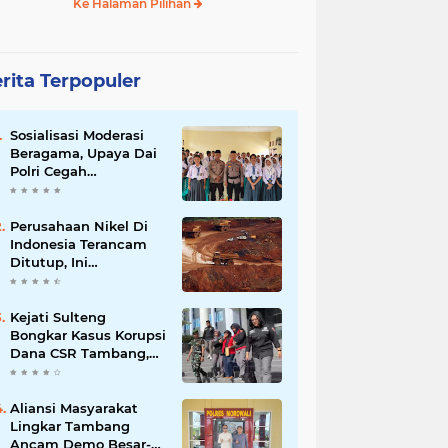
Ke Halaman Pilihan
rita Terpopuler
Sosialisasi Moderasi
Beragama, Upaya Dai
Polri Cegah
Radikalisme di
Kalangan Pelajar Poso
Perusahaan Nikel Di
Indonesia Terancam
Ditutup, Ini
Pernyataan Luhut
Binsar Panjaiatan?
Kejati Sulteng
Bongkar Kasus Korupsi
Dana CSR Tambang,
Sekdes Tamainusi Ikut
Terseret
Aliansi Masyarakat
Lingkar Tambang
Ancam Demo Besar-