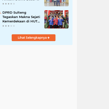
Besaran di PT Vale
DPRD Sulteng
Tegaskan Makna Sejati
Kemerdekaan di HUT
ke-80 RI
Lihat Selengkapnya