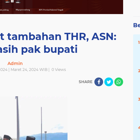
Be
t tambahan THR, ASN:
asih pak bupati
Admin
024 | Maret 24, 2024 WIB |
0
Views
SHARE