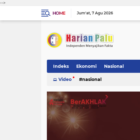
-->
HOME
Jum'at
7 Agu 2026
Indeks
Ekonomi
Nasional
Video
nasional