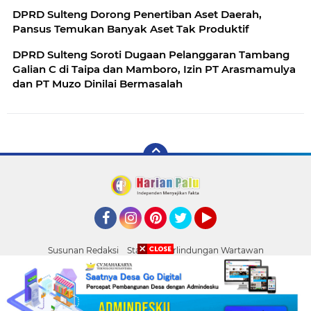
DPRD Sulteng Dorong Penertiban Aset Daerah,
Pansus Temukan Banyak Aset Tak Produktif
DPRD Sulteng Soroti Dugaan Pelanggaran Tambang
Galian C di Taipa dan Mamboro, Izin PT Arasmamulya
dan PT Muzo Dinilai Bermasalah
Facebook
Instagram
Pinterest
Twitter
YouTube
Susunan Redaksi
Standar Perlindungan Wartawan
Pasang Iklan
Tentang Kami
Pedoman Media Siber
Palu
Copyright ©
2026 HARIAN PALU