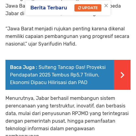
×
Jawa Barat di Jl. Diponegoro, dan Kantor Bappeda
Berita Terbaru
UPDATE
Jabar di Jl. Ir. H. Juanda, Kota Bandung.
“Jawa Barat menjadi rujukan penting karena dikenal
memiliki capaian pembangunan yang progresif secara
nasional,” ujar Syarifudin Hafid.
Baca Juga :
Sulteng Tancap Gas! Proyeksi
Pendapatan 2025 Tembus Rp5,7 Triliun,
Ekonomi Dipacu Hilirisasi dan PAD
Menurutnya, Jabar berhasil membangun sistem
perencanaan yang terstruktur, inovatif, dan berbasis
data, mulai dari penyusunan RPJMD yang terintegrasi
dengan pemerintah pusat, hingga pemanfaatan
teknologi informasi dalam pengawasan