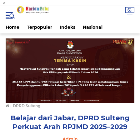
-->
Home
Terpopuler
Indeks
Nasional
›
DPRD Sulteng
Belajar dari Jabar, DPRD Sulteng
Perkuat Arah RPJMD 2025–2029
Admin