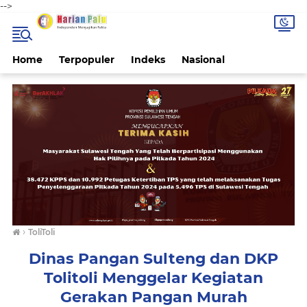
-->
Home
Terpopuler
Indeks
Nasional
›
ToliToli
Dinas Pangan Sulteng dan DKP
Tolitoli Menggelar Kegiatan
Gerakan Pangan Murah