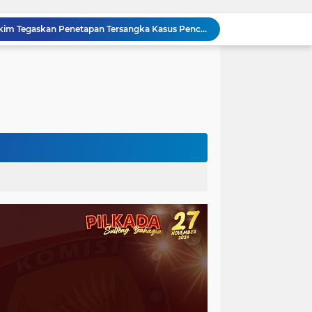
Sidang Praperadilan, Hakim Tegaskan Penetapan Tersangka Kasus Pencabulan Anak di Buol Sah Secara Hukum
Kejati Sulteng Geledah Kantor UPP Kolonodale, Sita Dokumen dan Barang Bukti Elektronik Kasus Nikel PT. Cocoman
Tak Berkutik, Pencuri Puluhan Kilogram Ikan Laut di Torue Berakhir di Balik Jeruji
ng Ketat, Gufran Ajak Semua Pihak Bersatu
Razia Gabungan di Lapas Parigi, 12 WBP Positif Narkoba dan 7 Handphone Disita
Kejati Sulteng Geledah Kantor Bapenda Donggala dan Tambang PT KK, 32 Alat Berat Disita!
Kejati Sulteng Bongkar Kasus Korupsi Dana CSR Tambang, Sekdes Tamainusi Ikut Terseret
Polda Sulteng Bongkar Dugaan Penyalahgunaan 2.060 Liter BBM Subsidi di Morowali Utara
‎Jatam Dorong Propam Turun, Penanganan PETI Polres Parimo Jadi Pertanyaan Publik ‎
Silaturahmi Pimpinan APH di Sulteng : Kapolda dan Kejati Solid Perkuat Penegakan Hukum DiBumi Tadulako