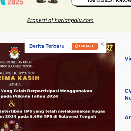
×
Berita Terbaru
UPDATE
Vi
CV
Nu
Ar