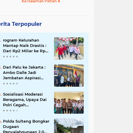
Ke Halaman Pilihan
rita Terpopuler
rogram Kelurahan
Mantap Naik Drastis :
Dari Rp2 Miliar ke Rp5
Miliar, Tiap Kelurahan
Terbaik Terima Rp500
Juta
Dari Palu ke Jakarta :
Ambo Dalle Jadi
Jembatan Aspirasi
Mahasiswa untuk Presiden
Sosialisasi Moderasi
Beragama, Upaya Dai
Polri Cegah
Radikalisme di
Kalangan Pelajar Poso
Polda Sulteng Bongkar
Dugaan
Penyalahgunaan 2.060