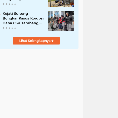
Liter BBM Subsidi di
Morowali Utara
Kejati Sulteng
Bongkar Kasus Korupsi
Dana CSR Tambang,
Sekdes Tamainusi Ikut
Terseret
Lihat Selengkapnya