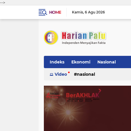
-->
HOME
Kamis
6 Agu 2026
Indeks
Ekonomi
Nasional
Video
nasional