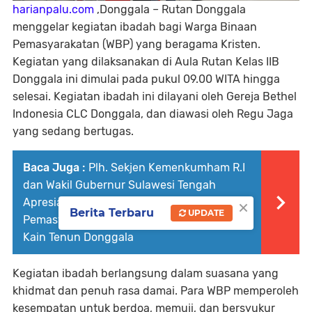
harianpalu.com
,Donggala – Rutan Donggala
menggelar kegiatan ibadah bagi Warga Binaan
Pemasyarakatan (WBP) yang beragama Kristen.
Kegiatan yang dilaksanakan di Aula Rutan Kelas IIB
Donggala ini dimulai pada pukul 09.00 WITA hingga
selesai. Kegiatan ibadah ini dilayani oleh Gereja Bethel
Indonesia CLC Donggala, dan diawasi oleh Regu Jaga
yang sedang bertugas.
Baca Juga :
Plh. Sekjen Kemenkumham R.I
dan Wakil Gubernur Sulawesi Tengah
×
Apresiasi Karya Warga Binaan
Berita Terbaru
UPDATE
Pemasyarakatan Rutan Donggala Berupa
Kain Tenun Donggala
Kegiatan ibadah berlangsung dalam suasana yang
khidmat dan penuh rasa damai. Para WBP memperoleh
kesempatan untuk berdoa, memuji, dan bersyukur