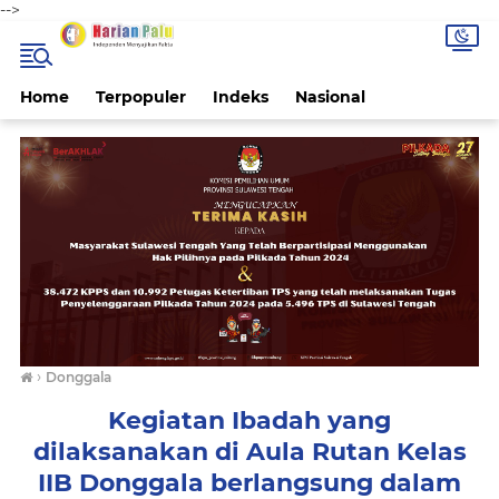
-->
Home
Terpopuler
Indeks
Nasional
›
Donggala
Kegiatan Ibadah yang
dilaksanakan di Aula Rutan Kelas
IIB Donggala berlangsung dalam